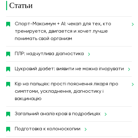
Статьи
Спорт-Максимум + AI: чекап для тех, кто
тренируется, двигается и хочет лучше
понимать свой организм
ПЛР: надчутлива діагностика
Цукровий діабет: виявити не можна ігнорувати
Кір на пальцях: прості пояснення лікаря про
симптоми, ускладнення, діагностику і
вакцинацію
Загальний аналіз крові в подробицях
Подготовка к колоноскопии