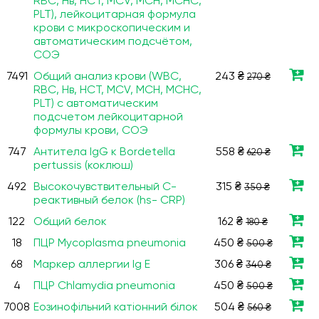
RBC, Нв, HCT, MCV, МСН, МСНС,
PLT), лейкоцитарная формула
крови с микроскопическим и
автоматическим подсчётом,
СОЭ
7491
Общий анализ крови (WBC,
243 ₴
270 ₴
RBC, Нв, HCT, MCV, МСН, МСНС,
PLT) с автоматическим
подсчетом лейкоцитарной
формулы крови, СОЭ
747
Антитела IgG к Bordetella
558 ₴
620 ₴
pertussis (коклюш)
492
Высокочувствительный С-
315 ₴
350 ₴
реактивный белок (hs- CRP)
122
Общий белок
162 ₴
180 ₴
18
ПЦР Mycoplasma pneumonia
450 ₴
500 ₴
68
Маркер аллергии Ig E
306 ₴
340 ₴
4
ПЦР Chlamydia pneumonia
450 ₴
500 ₴
7008
Еозинофільний катіонний білок
504 ₴
560 ₴