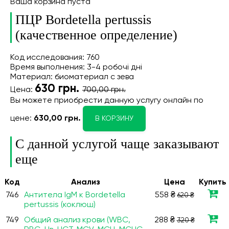
Ваша корзина пуста
ПЦР Bordetella pertussis
(качественное определение)
Код исследования: 760
Время выполнения: 3-4 робочі дні
Материал: биоматериал с зева
630
грн.
Цена:
700,00 грн.
Вы можете приобрести данную услугу онлайн
по
цене:
630,00 грн.
В КОРЗИНУ
С данной услугой чаще заказывают
еще
Код
Анализ
Цена
Купить
746
Антитела IgM к Bordetella
558 ₴
620 ₴
pertussis (коклюш)
749
Общий анализ крови (WBC,
288 ₴
320 ₴