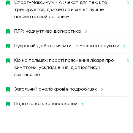
Спорт-Максимум + AI: чекап для тех, кто
тренируется, двигается и хочет лучше
понимать свой организм
ПЛР: надчутлива діагностика
Цукровий діабет: виявити не можна ігнорувати
Кір на пальцях: прості пояснення лікаря про
симптоми, ускладнення, діагностику і
вакцинацію
Загальний аналіз крові в подробицях
Подготовка к колоноскопии