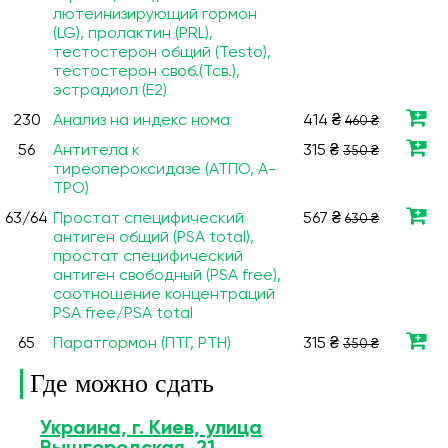
лютеинизирующий гормон
(LG), пролактин (PRL),
тестостерон общий (Testo),
тестостерон своб.(Тсв.),
эстрадиол (Е2)
230
Анализ на индекс нома
414 ₴
460 ₴
56
Антитела к
315 ₴
350 ₴
тиреопероксидазе (ATПO, A-
TPO)
63/64
Простат специфический
567 ₴
630 ₴
антиген общий (PSA total),
простат специфический
антиген свободный (PSA free),
соотношение концентраций
PSA free/PSA total
65
Паратгормон (ПТГ, PTH)
315 ₴
350 ₴
Где можно сдать
Украина, г. Киев, улица