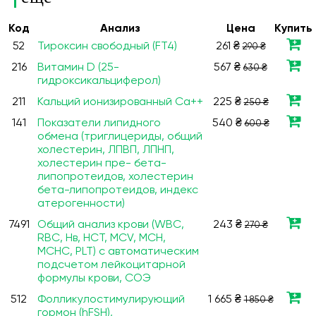
Код
Анализ
Цена
Купить
52
Тироксин свободный (FT4)
261 ₴
290 ₴
216
Витамин D (25-
567 ₴
630 ₴
гидроксикальциферол)
211
Кальций ионизированный Ca++
225 ₴
250 ₴
141
Показатели липидного
540 ₴
600 ₴
обмена (триглицериды, общий
холестерин, ЛПВП, ЛПНП,
холестерин пре- бета-
липопротеидов, холестерин
бета-липопротеидов, индекс
атерогенности)
7491
Общий анализ крови (WBC,
243 ₴
270 ₴
RBC, Нв, HCT, MCV, МСН,
МСНС, PLT) с автоматическим
подсчетом лейкоцитарной
формулы крови, СОЭ
512
Фолликулостимулирующий
1 665 ₴
1 850 ₴
гормон (hFSH),