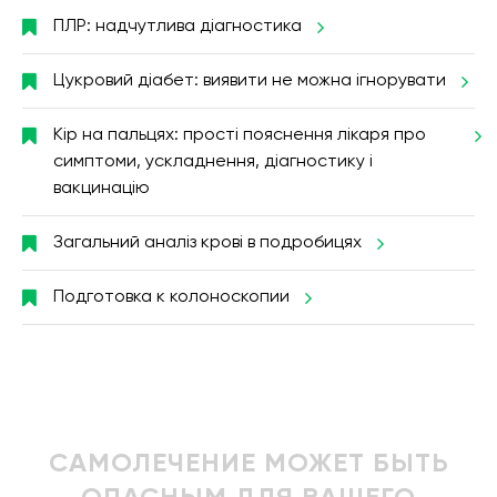
ПЛР: надчутлива діагностика
Цукровий діабет: виявити не можна ігнорувати
Кір на пальцях: прості пояснення лікаря про
симптоми, ускладнення, діагностику і
вакцинацію
Загальний аналіз крові в подробицях
Подготовка к колоноскопии
САМОЛЕЧЕНИЕ МОЖЕТ БЫТЬ