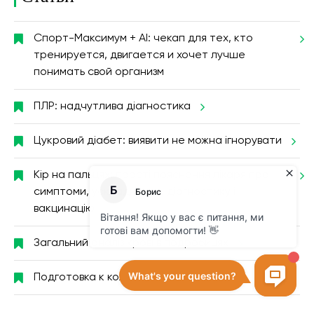
Спорт-Максимум + AI: чекап для тех, кто
тренируется, двигается и хочет лучше
понимать свой организм
ПЛР: надчутлива діагностика
Цукровий діабет: виявити не можна ігнорувати
Кір на пальцях: прості пояснення лікаря про
симптоми, ускладнення, діагностику і
вакцинацію
Загальний аналіз крові в подробицях
Подготовка к колоноскопии