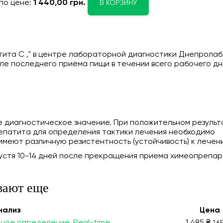
по цене:
1 440,00 грн.
В КОРЗИНУ
тита С ," в центре лабораторной диагностики Днепролаб
ле последнего приёма пищи в течении всего рабочего дн
 диагностическое значение. При положительном результ
гепатита для определения тактики лечения необходимо
имеют различную резистентность (устойчивость) к лечен
устя 10-14 дней после прекращения приема химеопрепар
вают еще
нализ
Цена