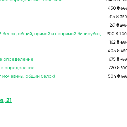
нное определение, Real-time
1 485 ₴
1 6
450 ₴
500
315 ₴
350
261 ₴
290
й белок, общий, прямой и непрямой билирубин)
900 ₴
1 00
162 ₴
180
405 ₴
450
ое определение
675 ₴
750
ное определение
720 ₴
800
т мочевины, общий белок)
504 ₴
560
я, 21