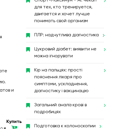
Спорт-Максимум + AI: чекап
для тех, кто тренируется,
двигается и хочет лучше
понимать свой организм
ПЛР: надчутлива діагностика
я
Цукровий діабет: виявити не
можна ігнорувати
Кір на пальцях: прості
ате
пояснення лікаря про
ию.
симптоми, ускладнення,
атов и
діагностику і вакцинацію
Загальний аналіз крові в
подробицях
Купить
Подготовка к колоноскопии