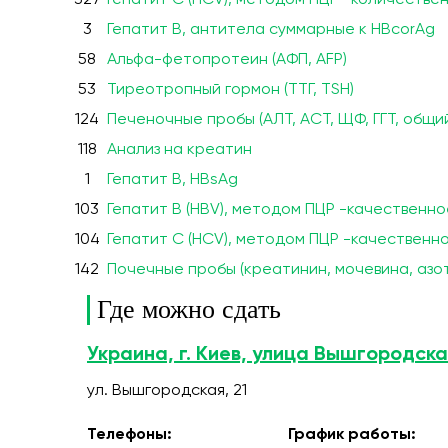
327
Гепатит C (HCV), методом ПЦР -количестве
3
Гепатит В, антитела суммарные к HBсorАg
58
Альфа-фетопротеин (АФП, AFP)
53
Тиреотропный гормон (ТТГ, TSH)
124
Печеночные пробы (АЛТ, АСТ, ЩФ, ГГТ, общи
118
Анализ на креатин
1
Гепатит В, HBsAg
103
Гепатит В (HBV), методом ПЦР -качественн
104
Гепатит C (HCV), методом ПЦР -качествен
142
Почечные пробы (креатинин, мочевина, азо
Где можно сдать
Украина, г. Киев, улица Вышгородска
ул. Вышгородская, 21
Телефоны:
График работы: