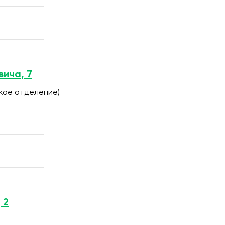
вича, 7
ское отделение)
 2