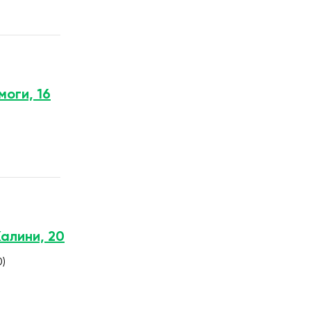
моги, 16
Калини, 20
0)