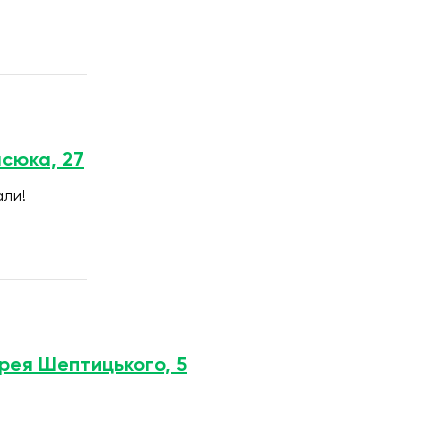
асюка, 27
али!
дрея Шептицького, 5