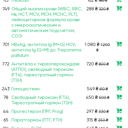
115
Глюкоза
162 ₴
180 ₴
749
Общий анализ крови (WBC, RBC,
288 ₴
320 ₴
Нв, HCT, MCV, МСН, МСНС, PLT),
лейкоцитарная формула крови
с микроскопическим и
автоматическим подсчётом,
СОЭ
701
HBsAg, антитіла Ig (М+G) HCV,
1 080 ₴
1 200
антитіла Ig (G+М) до Treponema
₴
pallidum
772
Антитела к тиреопероксидазе
720 ₴
800 ₴
(ATПO), свободный тироксин
(FT4), тиреотропный гормон
(TSH)
243
Гомоцистеин
549 ₴
610 ₴
78
Свободный тироксин (FT4),
450 ₴
500 ₴
Тиреотропный гормон (TSH)
44
Прогестерон (ПРГ, Prog)
297 ₴
330 ₴
65
Паратгормон (ПТГ, PTH)
315 ₴
350 ₴