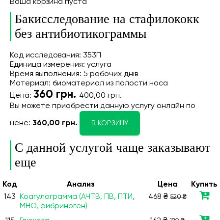
Ваша корзина пуста
Бакисследование на стафилококк
без антибиотикограммы
Код исследования: 353П
Единица измерения: услуга
Время выполнения: 5 робочих днів
Материал: биоматериал из полости носа
360
грн.
Цена:
400,00 грн.
Вы можете приобрести данную услугу онлайн
по
цене:
360,00 грн.
В КОРЗИНУ
С данной услугой чаще заказывают
еще
Код
Анализ
Цена
Купить
143
Коагулограмма (АЧТВ, ПВ, ПТИ,
468 ₴
520 ₴
МНО, фибриноген)