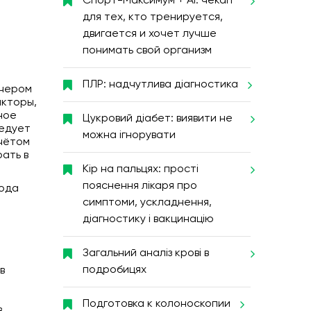
Спорт-Максимум + AI: чекап
для тех, кто тренируется,
двигается и хочет лучше
понимать свой организм
ПЛР: надчутлива діагностика
ечером
акторы,
ное
Цукровий діабет: виявити не
ледует
можна ігнорувати
учётом
ать в
Кір на пальцях: прості
пояснення лікаря про
рода
симптоми, ускладнення,
діагностику і вакцинацію
Загальний аналіз крові в
подробицях
в
Подготовка к колоноскопии
в