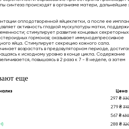
апы синтеза происходят в организме матери, дальнейшие
антации оплодотворенной яйцеклетки, а после ее импла
вляет активность гладкой мускулатуры матки, поддержи
еменности; стимулирует развитие концевых секреторных
з стероидных гормонов; оказывает иммунодепрессивное
ного яйца. Стимулирует секрецию кожного сала.
чинает возрастать в предовуляторном периоде, достига
ращаясь к исходному уровню в конце цикла. Содержание
личивается, повышаясь в 2 раза к 7 - 8 неделе, а затем
вают еще
нализ
Цена
297 ₴
330
279 ₴
310
567 ₴
630
H)
288 ₴
320