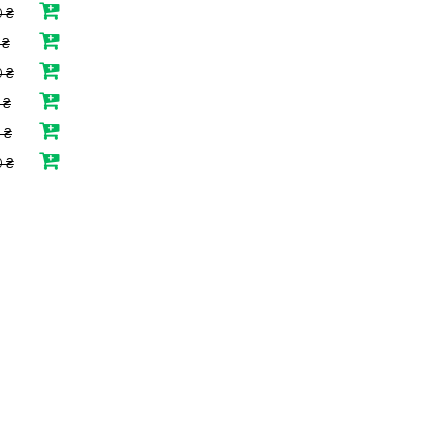
 ₴
 ₴
 ₴
 ₴
 ₴
 ₴