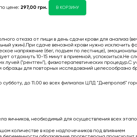
по цене:
297,00 грн.
В КОРЗИНУ
ного отказа от пищи в день сдачи крови для анализа (в
ный ужин).При сдаче венозной крови нужно исключить ф
еское напряжение (бег, подъем по лестнице), эмоциональ
ет отдохнуть 10-15 минут в приемной, успокоиться.Не с
их лучей ("рентген"), физиотерапевтических процедур.С 
и образцы для повторных исследований целесообразно бр
субботу, до 11.00 во всех филиалах ЦЛД "Днепролаб" го
ла яичников, необходимый для осуществления всех этапо
ьшом количестве в коре надпочечников под влиянием
ре беременности образование прогестерона происходит 