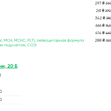
297 ₴
330
261 ₴
290
342 ₴
380
666 ₴
740
414 ₴
460
V, МСН, МСНС, PLT), лейкоцитарная формула
288 ₴
320
им подсчётом, СОЭ
ни, 20 Б
)
0
0