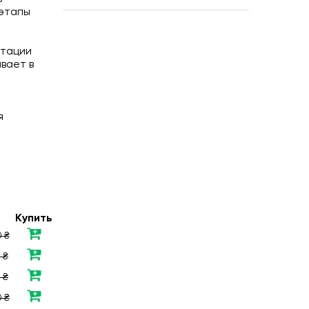
 этапы
нтации
вает в
я
Купить
 ₴
 ₴
 ₴
 ₴