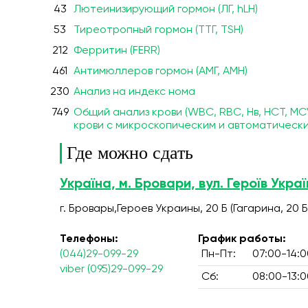
43
Лютеинизирующий гормон (ЛГ, hLH)
53
Тиреотропный гормон (ТТГ, TSH)
212
Ферритин (FERR)
461
Антимюллеров гормон (AMГ, AMH)
230
Анализ на индекс нома
749
Общий анализ крови (WBC, RBC, Нв, HCT, MC
крови с микроскопическим и автоматическ
Где можно сдать
Україна, м. Бровари, вул. Героїв Украї
г. Бровары,Героев Украины, 20 Б (Гагарина, 20 Б
Телефоны:
График работы:
(044)29-099-29
Пн-Пт:
07:00-14:0
viber (095)29-099-29
Сб:
08:00-13:0