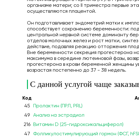
организме матери; со II триместра первые эт
осуществляются плацентой.
Он подготавливает эндометрий матки к импл
способствует сохранению беременности: пода
центральной нервной системе доминанту бер
отделов молочных желез и рост матки, синте
действие, подавляя реакцию отторжения плод
Вне беременности секреция прогестерона на
максимума в середине лютеиновой фазы, возв
прогестерона в крови беременной женщины уве
возрастая постепенно до 37 - 38 недель.
С данной услугой чаще заказы
Код
А
45
Пролактин (ПРЛ, PRL)
49
Анализ на эстрадиол
216
Витамин D (25-гидроксикальциферол)
47
Фолликулостимулирующий гормон (ФСГ, hFS