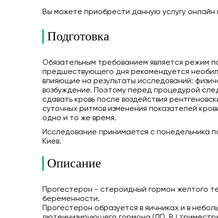
Вы можете приобрести данную услугу онлайн
Подготовка
Обязательным требованием является режим пол
предшествующего дня рекомендуется необиль
влияющие на результаты исследований: физич
возбуждение. Поэтому перед процедурой следу
сдавать кровь после воздействия рентгеновск
суточных ритмов изменения показателей кров
одно и то же время.
Исследование принимается с понедельника по 
Киев.
Описание
Прогестерон - стероидный гормон желтого те
беременности.
Прогестерон образуется в яичниках и в небол
лютеинизирующего гормона (ЛГ). В I тримест