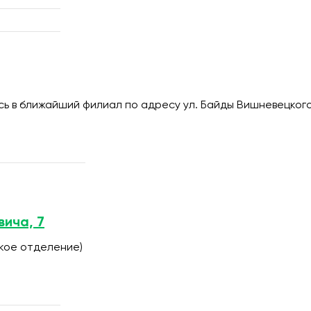
 в ближайший филиал по адресу ул. Байды Вишневецкого
вича, 7
ское отделение)