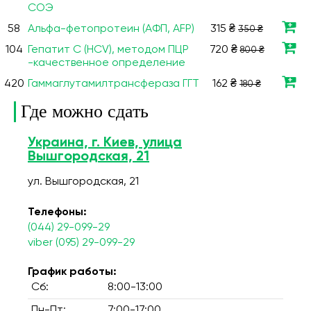
СОЭ
58
Альфа-фетопротеин (АФП, AFP)
315 ₴
350 ₴
104
Гепатит C (HCV), методом ПЦР
720 ₴
800 ₴
-качественное определение
420
Гаммаглутамилтрансфераза ГГТ
162 ₴
180 ₴
Где можно сдать
Украина, г. Киев, улица
Вышгородская, 21
ул. Вышгородская, 21
Телефоны:
(044) 29-099-29
viber (095) 29-099-29
График работы:
Сб:
8:00-13:00
Пн-Пт:
7:00-17:00