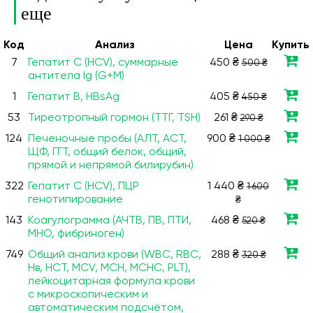
еще
Код
Анализ
Цена
Купить
7
Гепатит С (HCV), суммарные
450 ₴
500 ₴
антитела Ig (G+M)
1
Гепатит В, HBsAg
405 ₴
450 ₴
53
Тиреотропный гормон (ТТГ, TSH)
261 ₴
290 ₴
124
Печеночные пробы (АЛТ, АСТ,
900 ₴
1 000 ₴
ЩФ, ГГТ, общий белок, общий,
прямой и непрямой билирубин)
322
Гепатит С (HCV), ПЦР
1 440 ₴
1 600
генотипирование
₴
143
Коагулограмма (АЧТВ, ПВ, ПТИ,
468 ₴
520 ₴
МНО, фибриноген)
749
Общий анализ крови (WBC, RBC,
288 ₴
320 ₴
Нв, HCT, MCV, МСН, МСНС, PLT),
лейкоцитарная формула крови
с микроскопическим и
автоматическим подсчётом,