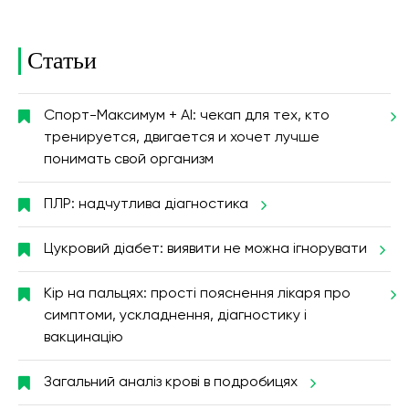
Статьи
Спорт-Максимум + AI: чекап для тех, кто
тренируется, двигается и хочет лучше
понимать свой организм
ПЛР: надчутлива діагностика
Цукровий діабет: виявити не можна ігнорувати
Кір на пальцях: прості пояснення лікаря про
симптоми, ускладнення, діагностику і
вакцинацію
Загальний аналіз крові в подробицях