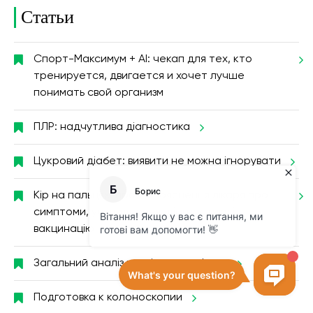
Статьи
Спорт-Максимум + AI: чекап для тех, кто
тренируется, двигается и хочет лучше
понимать свой организм
ПЛР: надчутлива діагностика
Цукровий діабет: виявити не можна ігнорувати
Кір на пальцях: прості пояснення лікаря про
симптоми, ускладнення, діагностику і
вакцинацію
Загальний аналіз крові в подробицях
Подготовка к колоноскопии