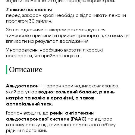
ходити не менше 2 годин перед забором крові.
Лежаче положення
перед забором крові необхідно відпочивати лежачи
протягом 30 хвилин.
За погодженням із лікарем рекомендується
тимчасово припинити прийом препаратів, які можуть
впливати на результат дослідження
У направленні необхідно вказати лікарські
препарати, які приймає пацієнт.
Описание
Альдостерон
— гормон кори надниркових залоз,
який регулює
водно-сольовий баланс, рівень
натрію та калію в організмі, а також
артеріальний тиск.
Гормон входить до
ренін-ангіотензин-
альдостеронової системи (РААС)
та відіграє
важливу роль у підтриманні нормального об’єму
рідини в організмі.