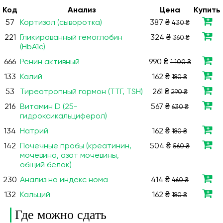
Код
Анализ
Цена
Купить
57
Кортизол (сыворотка)
387 ₴
430 ₴
221
Гликированный гемоглобин
324 ₴
360 ₴
(HbA1c)
666
Ренин активный
990 ₴
1 100 ₴
133
Калий
162 ₴
180 ₴
53
Тиреотропный гормон (ТТГ, TSH)
261 ₴
290 ₴
216
Витамин D (25-
567 ₴
630 ₴
гидроксикальциферол)
134
Натрий
162 ₴
180 ₴
142
Почечные пробы (креатинин,
504 ₴
560 ₴
мочевина, азот мочевины,
общий белок)
230
Анализ на индекс нома
414 ₴
460 ₴
132
Кальций
162 ₴
180 ₴
Где можно сдать