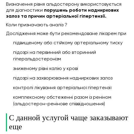
Визначення рівня альдостерону використовується
для діагностики
порушень роботи надниркових
залоз та причин артеріальної гіпертензії.
Коли призначають аналіз ?
Дослідження може бути рекомендоване лікарем при
підвищеному або стійкому артеріальному тиску
підозрі на первинний або вторинний
гіперальдостеронізм
зниженому рівні калію у крові
підозрі на захворювання надниркових залоз
контролі лікування артеріальної гіпертензії
комплексному обстеженні разом із реніном
(альдостерон-ренінове співвідношення)
С данной услугой чаще заказывают
еще