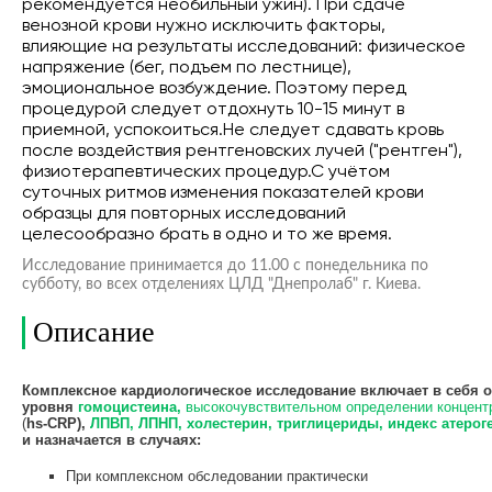
рекомендуется необильный ужин). При сдаче
венозной крови нужно исключить факторы,
влияющие на результаты исследований: физическое
напряжение (бег, подъем по лестнице),
эмоциональное возбуждение. Поэтому перед
процедурой следует отдохнуть 10-15 минут в
приемной, успокоиться.Не следует сдавать кровь
после воздействия рентгеновских лучей ("рентген"),
физиотерапевтических процедур.С учётом
суточных ритмов изменения показателей крови
образцы для повторных исследований
целесообразно брать в одно и то же время.
Исследование принимается до 11.00 с понедельника по
субботу, во всех отделениях ЦЛД "Днепролаб" г. Киева.
Описание
Комплексное кардиологическое исследование включает в себя 
уровня
гомоцистеина,
высокочувствительном определении концен
(
hs-CRP),
ЛПВП, ЛПНП, холестерин, триглицериды, индекс атерог
и назначается в случаях:
При комплексном обследовании практически