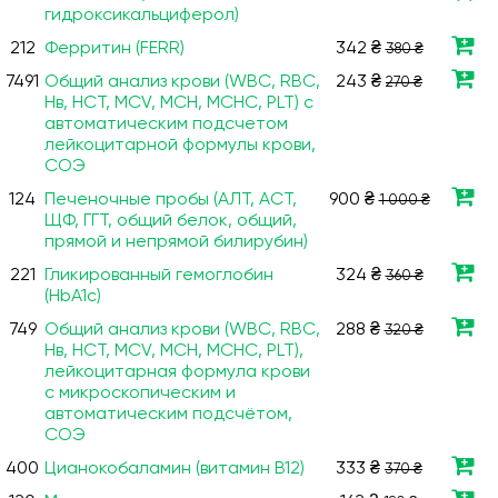
гидроксикальциферол)
212
Ферритин (FERR)
342 ₴
380 ₴
7491
Общий анализ крови (WBC, RBC,
243 ₴
270 ₴
Нв, HCT, MCV, МСН, МСНС, PLT) с
автоматическим подсчетом
лейкоцитарной формулы крови,
СОЭ
124
Печеночные пробы (АЛТ, АСТ,
900 ₴
1 000 ₴
ЩФ, ГГТ, общий белок, общий,
прямой и непрямой билирубин)
221
Гликированный гемоглобин
324 ₴
360 ₴
(HbA1c)
749
Общий анализ крови (WBC, RBC,
288 ₴
320 ₴
Нв, HCT, MCV, МСН, МСНС, PLT),
лейкоцитарная формула крови
с микроскопическим и
автоматическим подсчётом,
СОЭ
400
Цианокобаламин (витамин B12)
333 ₴
370 ₴