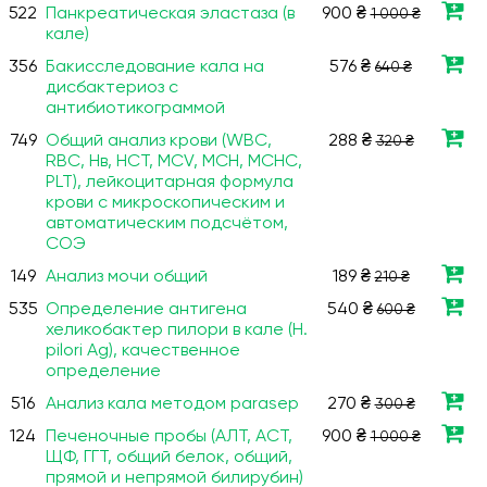
522
Панкреатическая эластаза (в
900 ₴
1 000 ₴
кале)
356
Бакисследование кала на
576 ₴
640 ₴
дисбактериоз с
антибиотикограммой
749
Общий анализ крови (WBC,
288 ₴
320 ₴
RBC, Нв, HCT, MCV, МСН, МСНС,
PLT), лейкоцитарная формула
крови с микроскопическим и
автоматическим подсчётом,
СОЭ
149
Анализ мочи общий
189 ₴
210 ₴
535
Определение антигена
540 ₴
600 ₴
хеликобактер пилори в кале (H.
pilori Ag), качественное
определение
516
Анализ кала методом parasep
270 ₴
300 ₴
124
Печеночные пробы (АЛТ, АСТ,
900 ₴
1 000 ₴
ЩФ, ГГТ, общий белок, общий,
прямой и непрямой билирубин)