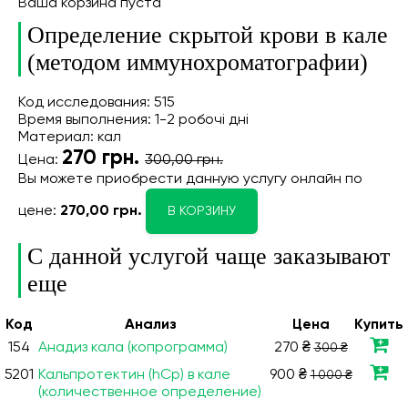
Ваша корзина пуста
Определение скрытой крови в кале
(методом иммунохроматографии)
Код исследования: 515
Время выполнения: 1-2 робочі дні
Материал: кал
270
грн.
Цена:
300,00 грн.
Вы можете приобрести данную услугу онлайн
по
цене:
270,00 грн.
В КОРЗИНУ
С данной услугой чаще заказывают
еще
Код
Анализ
Цена
Купить
154
Анадиз кала (копрограмма)
270 ₴
300 ₴
5201
Кальпротектин (hCp) в кале
900 ₴
1 000 ₴
(количественное определение)