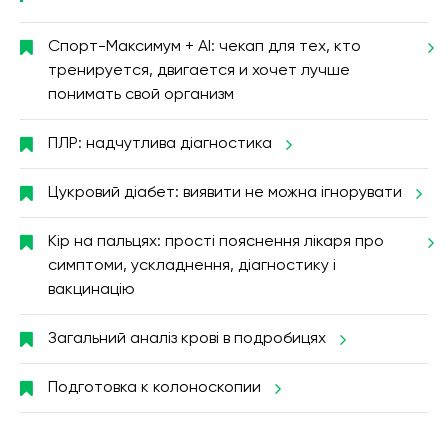
Спорт-Максимум + AI: чекап для тех, кто
тренируется, двигается и хочет лучше
понимать свой организм
ПЛР: надчутлива діагностика
Цукровий діабет: виявити не можна ігнорувати
Кір на пальцях: прості пояснення лікаря про
симптоми, ускладнення, діагностику і
вакцинацію
Загальний аналіз крові в подробицях
Подготовка к колоноскопии