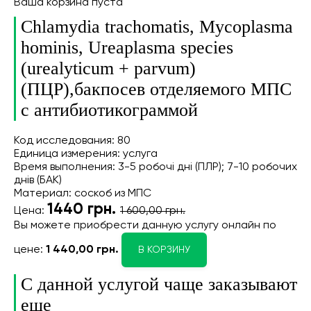
Ваша корзина пуста
Chlamydia trachomatis, Mycoplasma
hominis, Ureaplasma species
(urealyticum + parvum)
(ПЦР),бакпосев отделяемого МПС
с антибиотикограммой
Код исследования: 80
Единица измерения: услуга
Время выполнения: 3-5 робочі дні (ПЛР); 7-10 робочих
днів (БАК)
Материал: соскоб из МПС
1440
грн.
Цена:
1 600,00 грн.
Вы можете приобрести данную услугу онлайн
по
цене:
1 440,00 грн.
В КОРЗИНУ
С данной услугой чаще заказывают
еще