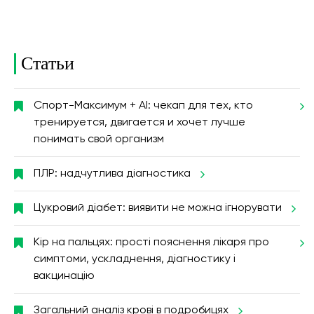
Статьи
Спорт-Максимум + AI: чекап для тех, кто
тренируется, двигается и хочет лучше
понимать свой организм
ПЛР: надчутлива діагностика
Цукровий діабет: виявити не можна ігнорувати
Кір на пальцях: прості пояснення лікаря про
симптоми, ускладнення, діагностику і
вакцинацію
Загальний аналіз крові в подробицях