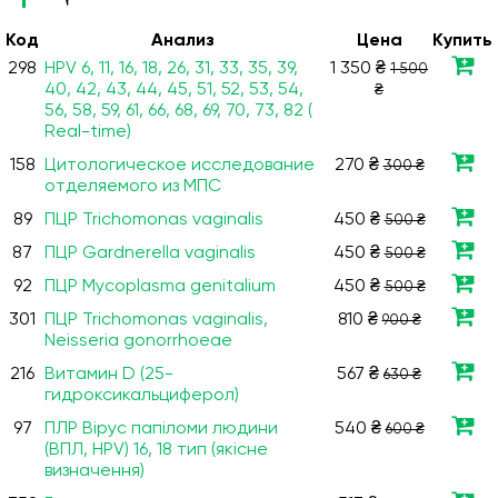
Код
Анализ
Цена
Купить
298
HPV 6, 11, 16, 18, 26, 31, 33, 35, 39,
1 350 ₴
1 500
40, 42, 43, 44, 45, 51, 52, 53, 54,
₴
56, 58, 59, 61, 66, 68, 69, 70, 73, 82 (
Real-time)
158
Цитологическое исследование
270 ₴
300 ₴
отделяемого из МПС
89
ПЦР Trichomonas vaginalis
450 ₴
500 ₴
87
ПЦР Gardnerella vaginalis
450 ₴
500 ₴
92
ПЦР Mycoplasma genitalium
450 ₴
500 ₴
301
ПЦР Trichomonas vaginalis,
810 ₴
900 ₴
Neisseria gonorrhoeae
216
Витамин D (25-
567 ₴
630 ₴
гидроксикальциферол)
97
ПЛР Вірус папіломи людини
540 ₴
600 ₴
(ВПЛ, HPV) 16, 18 тип (якісне
визначення)