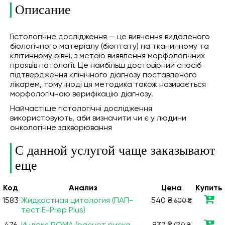
Описание
Гістологічне дослідження — це вивчення видаленого
біологічного матеріалу (біоптату) на тканинному та
клітинному рівні, з метою виявлення морфологічних
проявів патології. Це найбільш достовірний спосіб
підтвердження клінічного діагнозу поставленого
лікарем, тому іноді ця методика також називається
морфологічною верифікацію діагнозу.
Найчастіше гістологічні дослідження
використовують, аби визначити чи є у людини
онкологічне захворювання
С данной услугой чаще заказывают
еще
Код
Анализ
Цена
Купить
1583
Жидкостная цитология (ПАП-
540 ₴
600 ₴
тест E-Prep Plus)