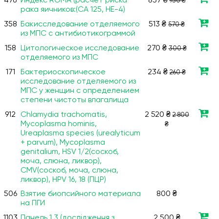
476
Индекс ROMA (расчет риска
837 ₴
930 ₴
рака яичников:(СА 125, НЕ-4)
358
Бакисследование отделяемого
513 ₴
570 ₴
из МПС с антибиотикограммой
158
Цитологическое исследование
270 ₴
300 ₴
отделяемого из МПС
171
Бактериоскопическое
234 ₴
260 ₴
исследование отделяемого из
МПС у женщин с определением
степени чистоты влагалища
912
Chlamydia trachomatis,
2 520 ₴
2 800
Mycoplasma hominis,
₴
Ureaplasma species (urealyticum
+ parvum), Mycoplasma
genitalium, HSV 1/2(соскоб,
моча, слюна, ликвор),
CMV(соскоб, моча, слюна,
ликвор), HPV 16, 18 (ПЦР)
506
Взятие биопсийного материала
800 ₴
на ПГИ
1103
Панель 1.3 (дослідження з
2 500 ₴