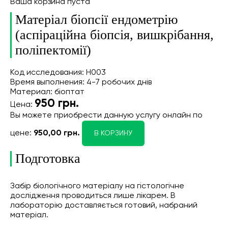
Ваша корзина пуста
Матеріал біопсії ендометрію
(аспіраційна біопсія, вишкрібання,
поліпектомії)
Код исследования: Н003
Время выполнения: 4-7 робочих днів
Материал: біоптат
950
грн.
Цена:
Вы можете приобрести данную услугу онлайн
по
цене:
950,00 грн.
В КОРЗИНУ
Подготовка
Забір біологічного матеріалу на гістологічне
дослідження проводиться лише лікарем. В
лабораторію доставляється готовий, набраний
матеріал.