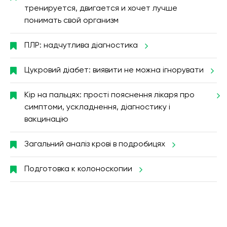
тренируется, двигается и хочет лучше
понимать свой организм
ПЛР: надчутлива діагностика
Цукровий діабет: виявити не можна ігнорувати
Кір на пальцях: прості пояснення лікаря про
симптоми, ускладнення, діагностику і
вакцинацію
Загальний аналіз крові в подробицях
Подготовка к колоноскопии