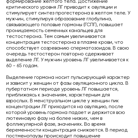
формирование желтого тела. Достижение
критического уровня ЛГ приводит к овуляции и
стимулирует синтез прогестерона в желтом теле. У
мужчин, стимулируя образование глобулина,
связывающего половые гормоны (ГСПГ), повышает
проницаемость семенных канальцев для
тестостерона. Тем самым увеличивается
концентрация тестостерона в плазме крови, что
способствует созреванию сперматозоидов. В свою
очередь тестостерон повторно сдерживает
выделение ЛГ. У мужчин уровень ЛГ увеличивается к
60 - 65 годам.
Выделение гормона носит пульсирующий характер
и зависит у женщин от фазы овуляционного цикла. В
пубертатном периоде уровень ЛГ повышается,
приближаясь к значениям, характерным для
взрослых. В менструальном цикле у женщин пик
концентрации ЛГ приходится на овуляцию, после
которой уровень гормона падает и держится всю
лютеиновую фазу на более низких, чем в
фолликулярной фазе, значениях. Во время
беременности концентрация снижается. В период
постменопаузы происходит повышение