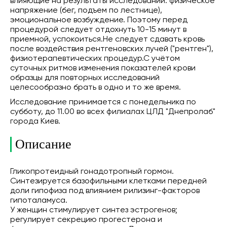
влияющие на результаты исследований: физическое
напряжение (бег, подъем по лестнице),
эмоциональное возбуждение. Поэтому перед
процедурой следует отдохнуть 10-15 минут в
приемной, успокоиться.Не следует сдавать кровь
после воздействия рентгеновских лучей ("рентген"),
физиотерапевтических процедур.С учётом
суточных ритмов изменения показателей крови
образцы для повторных исследований
целесообразно брать в одно и то же время.
Исследование принимается с понедельника по
субботу, до 11.00 во всех филиалах ЦЛД "Днепролаб"
города Киев.
Описание
Гликопротеидный гонадотропный гормон.
Синтезируется базофильными клетками передней
доли гипофиза под влиянием рилизинг-факторов
гипоталамуса.
У женщин стимулирует синтез эстрогенов;
регулирует секрецию прогестерона и