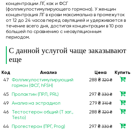
концентрации ЛГ, как и ФСГ
(фолликулостимулирующего гормона). У женщин
концентрация ЛГ в крови максимальна в промежуток
от 12 до 24 часов перед овуляцией и удерживается в
течение всего дня, достигая концентрации в 10 раз
большей по сравнению с неовуляционным
периодом.
С данной услугой чаще заказывают
еще
Код
Анализ
Цена
Купить
47
Фолликулостимулирующий
288 ₴
320 ₴
гормон (ФСГ, hFSH)
45
Пролактин (ПРЛ, PRL)
297 ₴
330 ₴
49
Анализ на эстрадиол
279 ₴
310 ₴
46
Тестостерон общий (Т заг.,
288 ₴
320 ₴
Testo)
44
Прогестерон (ПРГ, Prog)
297 ₴
330 ₴