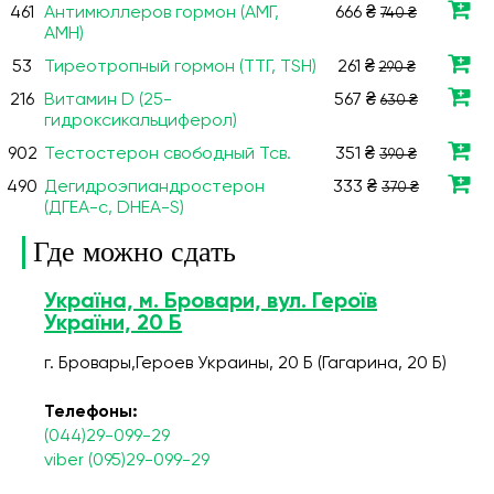
461
Антимюллеров гормон (AMГ,
666 ₴
740 ₴
AMH)
53
Тиреотропный гормон (ТТГ, TSH)
261 ₴
290 ₴
216
Витамин D (25-
567 ₴
630 ₴
гидроксикальциферол)
902
Тестостерон свободный Тсв.
351 ₴
390 ₴
490
Дегидроэпиандростерон
333 ₴
370 ₴
(ДГЕА-с, DHEA-S)
Где можно сдать
Україна, м. Бровари, вул. Героїв
України, 20 Б
г. Бровары,Героев Украины, 20 Б (Гагарина, 20 Б)
Телефоны:
(044)29-099-29
viber (095)29-099-29