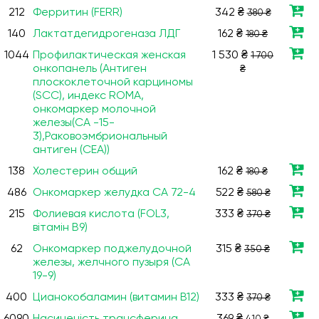
212
Ферритин (FERR)
342 ₴
380 ₴
140
Лактатдегидрогеназа ЛДГ
162 ₴
180 ₴
1044
Профилактическая женская
1 530 ₴
1 700
онкопанель (Антиген
₴
плоскоклеточной карциномы
(SCC), индекс ROMA,
онкомаркер молочной
железы(СА -15-
3),Раковоэмбриональный
антиген (СЕА))
138
Холестерин общий
162 ₴
180 ₴
486
Онкомаркер желудка СА 72-4
522 ₴
580 ₴
215
Фолиевая кислота (FOL3,
333 ₴
370 ₴
вітамін В9)
62
Онкомаркер поджелудочной
315 ₴
350 ₴
железы, желчного пузыря (СА
19-9)
400
Цианокобаламин (витамин B12)
333 ₴
370 ₴