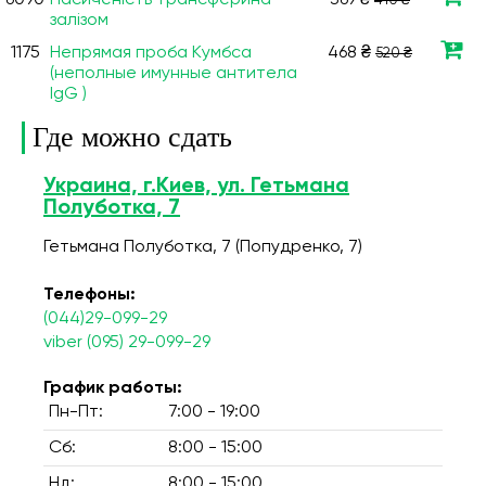
6090
Насиченість трансферина
369 ₴
410 ₴
залізом
1175
Непрямая проба Кумбса
468 ₴
520 ₴
(неполные имунные антитела
IgG )
Где можно сдать
Украина, г.Киев, ул. Гетьмана
Полуботка, 7
Гетьмана Полуботка, 7 (Попудренко, 7)
Телефоны:
(044)29-099-29
viber (095) 29-099-29
График работы:
Пн-Пт:
7:00 - 19:00
Сб:
8:00 - 15:00
Нд:
8:00 - 15:00