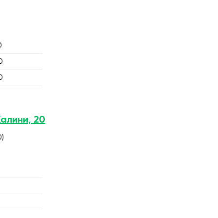
0
0
0
Калини, 20
0)