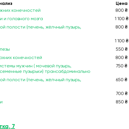
нализ
Цена
ижних конечностей
800 ₴
 и головного мозга
1 100 ₴
й полости (печень, жёлчный пузырь,
800 ₴
1 100 ₴
лезы
550 ₴
ерхних конечностей
800 ₴
стемы мужчин ( мочевой пузырь,
750 ₴
 семенные пузырьки) трансабдоминально
й полости (печень, жёлчный пузырь,
650 ₴
700 ₴
еи
850 ₴
тка, 7