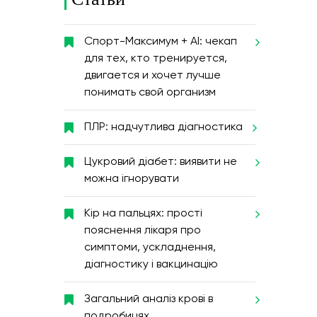
Спорт-Максимум + AI: чекап
для тех, кто тренируется,
двигается и хочет лучше
понимать свой организм
ПЛР: надчутлива діагностика
Цукровий діабет: виявити не
можна ігнорувати
Кір на пальцях: прості
пояснення лікаря про
симптоми, ускладнення,
діагностику і вакцинацію
Загальний аналіз крові в
подробицях