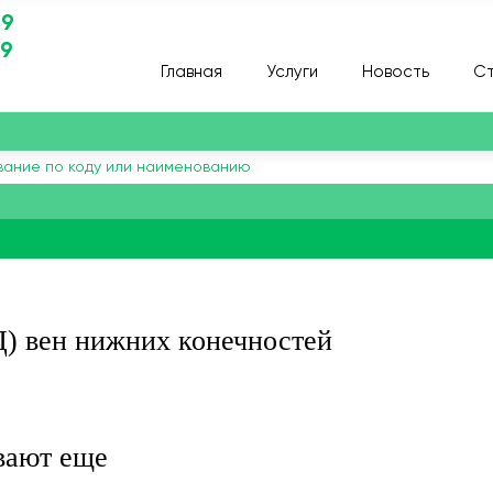
29
29
Главная
Услуги
Новость
Ст
Д) вен нижних конечностей
вают еще