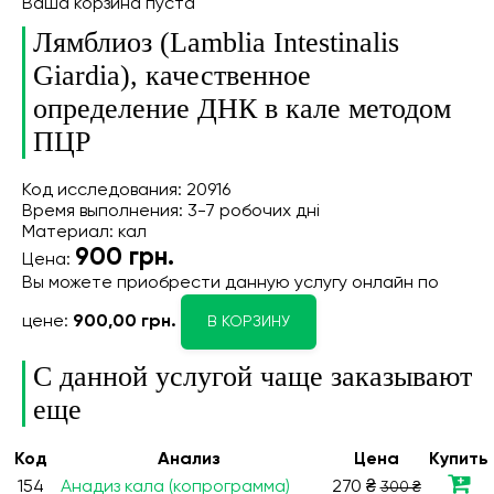
Ваша корзина пуста
Лямблиоз (Lamblia Intestinalis
Giardia), качественное
определение ДНК в кале методом
ПЦР
Код исследования: 20916
Время выполнения: 3-7 робочих дні
Материал: кал
900
грн.
Цена:
Вы можете приобрести данную услугу онлайн
по
цене:
900,00 грн.
В КОРЗИНУ
С данной услугой чаще заказывают
еще
Код
Анализ
Цена
Купить
154
Анадиз кала (копрограмма)
270 ₴
300 ₴