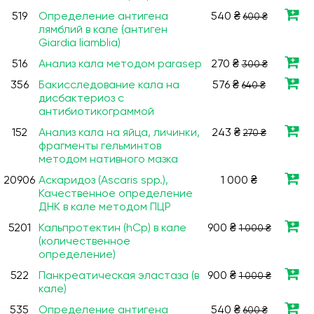
519
Определение антигена
540 ₴
600 ₴
лямблий в кале (антиген
Giardia liamblia)
516
Анализ кала методом parasep
270 ₴
300 ₴
356
Бакисследование кала на
576 ₴
640 ₴
дисбактериоз с
антибиотикограммой
152
Анализ кала на яйца, личинки,
243 ₴
270 ₴
фрагменты гельминтов
методом нативного мазка
20906
Аскаридоз (Ascaris spp.),
1 000 ₴
Качественное определение
ДНК в кале методом ПЦР
5201
Кальпротектин (hCp) в кале
900 ₴
1 000 ₴
(количественное
определение)
522
Панкреатическая эластаза (в
900 ₴
1 000 ₴
кале)
535
Определение антигена
540 ₴
600 ₴