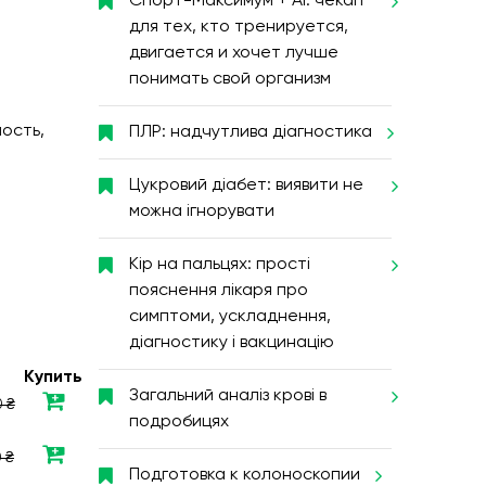
Спорт-Максимум + AI: чекап
для тех, кто тренируется,
двигается и хочет лучше
понимать свой организм
ость,
ПЛР: надчутлива діагностика
Цукровий діабет: виявити не
можна ігнорувати
Кір на пальцях: прості
пояснення лікаря про
симптоми, ускладнення,
діагностику і вакцинацію
Купить
Загальний аналіз крові в
 ₴
подробицях
 ₴
Подготовка к колоноскопии