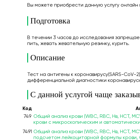
Вы можете приобрести данную услугу онлайн
Подготовка
В течении 3 часов до исследования запрещает
пить, жевать жевательную резинку, курить.
Описание
Тест на антигены к коронавирусу(SARS-CoV-2) +
дифференциальной диагностики коронавирусно
С данной услугой чаще заказы
Код
А
749
Общий анализ крови (WBC, RBC, Нв, HCT, MC
крови с микроскопическим и автоматическ
7491
Общий анализ крови (WBC, RBC, Нв, HCT, MC
подсчетом лейкоцитарной формулы крови,