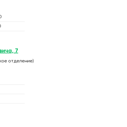
0
0
вича, 7
ское отделение)