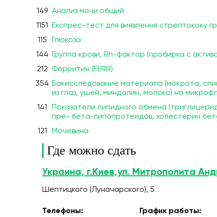
149
Анализ мочи общий
1151
Експрес-тест для виявлення стрептококу гр
115
Глюкоза
144
Группа крови, Rh-фактор (пробирка с актив
212
Ферритин (FERR)
354
Бакисследование материала (мокрота, спин
из глаз, ушей, миндалин, молоко) на микро
141
Показатели липидного обмена (триглицерид
пре- бета-липопротеидов, холестерин бет
121
Мочевина
Где можно сдать
Украина, г.Киев,ул. Митрополита Ан
Шептицкого (Луначарского), 5
Телефоны:
График работы: