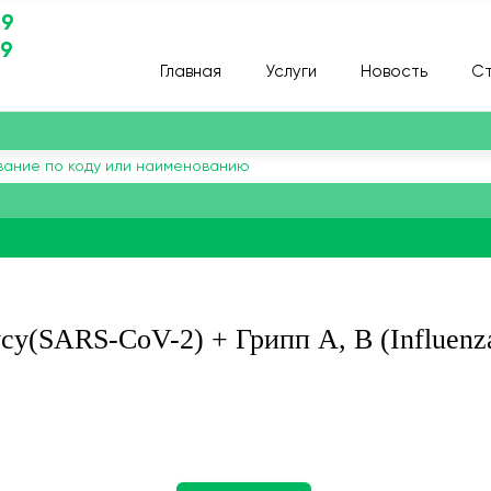
29
29
Главная
Услуги
Новость
Ст
су(SARS-CoV-2) + Грипп A, B (Influenz