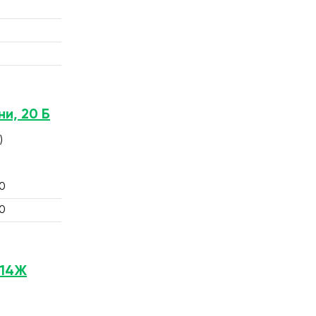
ни, 20 Б
)
0
0
 14Ж