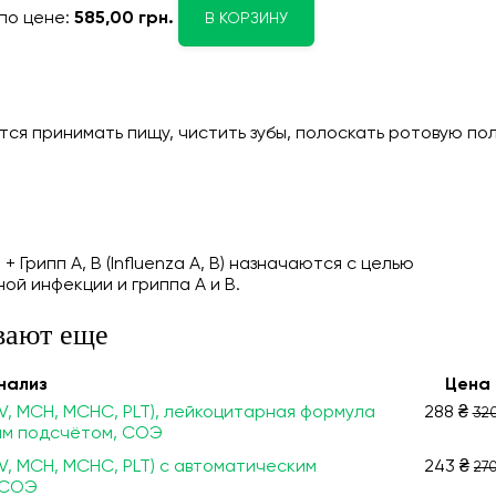
по цене:
585,00 грн.
В КОРЗИНУ
ся принимать пищу, чистить зубы, полоскать ротовую пол
 Грипп A, B (Influenza A, B) назначаются с целью
й инфекции и гриппа А и В.
вают еще
нализ
Цена
V, МСН, МСНС, PLT), лейкоцитарная формула
288 ₴
320
им подсчётом, СОЭ
V, МСН, МСНС, PLT) с автоматическим
243 ₴
270
 СОЭ