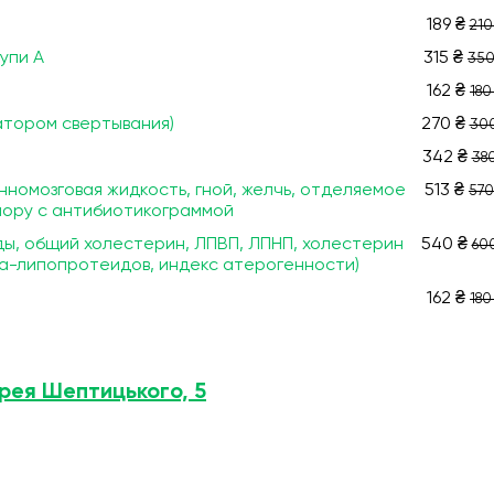
189 ₴
210
упи А
315 ₴
350
162 ₴
180
атором свертывания)
270 ₴
300
342 ₴
380
номозговая жидкость, гной, желчь, отделяемое
513 ₴
570
флору с антибиотикограммой
ы, общий холестерин, ЛПВП, ЛПНП, холестерин
540 ₴
60
а-липопротеидов, индекс атерогенности)
162 ₴
180
дрея Шептицького, 5