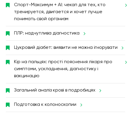
Спорт-Максимум + AI: чекап для тех, кто
тренируется, двигается и хочет лучше
понимать свой организм
ПЛР: надчутлива діагностика
Цукровий діабет: виявити не можна ігнорувати
Кір на пальцях: прості пояснення лікаря про
симптоми, ускладнення, діагностику і
вакцинацію
Загальний аналіз крові в подробицях
Подготовка к колоноскопии