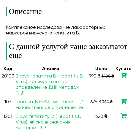
Описание
Комплексное исследование лабораторных
маркеров вирусного гепатита В.
С данной услугой чаще заказывают
еще
Код
Анализ
Цена
Купить
20103
Вирус гепатита В (Hepatitis В
990 ₴
1 100 ₴
Virus), количественное
определение ДНК методом
ПЦР
103
Гепатит В (HBV), методом ПЦР
675 ₴
750 ₴
-качественное определение
1201
Вірус гепатиту D (Hepatitis D
620 ₴
Virus), якісне визначення
методом ПЛР