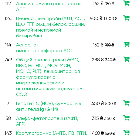
112
Аланин-аминотрансфераза
162 ₴
180 ₴
АЛТ
124
Печеночные пробы (АЛТ, АСТ,
900 ₴
1 000 ₴
ЩФ, ГГТ, общий белок, общий,
прямой и непрямой
билирубин)
114
Аспартат-
162 ₴
180 ₴
аминотрансфераза АСТ
749
Общий анализ крови (WBC,
288 ₴
320 ₴
RBC, Нв, HCT, MCV, МСН,
МСНС, PLT), лейкоцитарная
формула крови с
микроскопическим и
автоматическим подсчётом,
СОЭ
7
Гепатит С (HCV), суммарные
450 ₴
500 ₴
антитела Ig (G+M)
58
Альфа-фетопротеин (АФП,
315 ₴
350 ₴
AFP)
143
Коагулограмма (АЧТВ, ПВ, ПТИ,
468 ₴
520 ₴