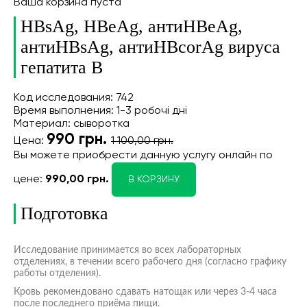
Ваша корзина пуста
HBsAg, HBeAg, антиHBeAg,
антиНВsAg, антиHBcorAg вируса
гепатита В
Код исследования: 742
Время выполнения: 1-3 робочі дні
Материал: сыворотка
990
грн.
Цена:
1 100,00 грн.
Вы можете приобрести данную услугу онлайн
по
цене:
990,00 грн.
В КОРЗИНУ
Подготовка
Исследование принимается во всех лабораторных
отделениях, в течении всего рабочего дня (согласно графику
работы отделения).
Кровь рекомендовано сдавать натощак или через 3-4 часа
после последнего приёма пищи.