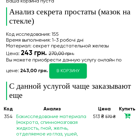
Ваша корзина пуста
Анализ секрета простаты (мазок на
стекле)
Код исследования: 155
Время выполнения: 1-3 робочі дні
Материал: секрет предстательной железы
243
грн.
Цена:
270,00 грн.
Вы можете приобрести данную услугу онлайн
по
цене:
243,00 грн.
В КОРЗИНУ
С данной услугой чаще заказывают
еще
Код
Анализ
Цена
Купить
354
Бакисследование материала
513 ₴
570 ₴
(мокрота, спинномозговая
жидкость, гной, желчь,
отделяемое из глаз, ушей,