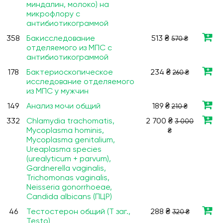
миндалин, молоко) на
микрофлору с
антибиотикограммой
358
Бакисследование
513 ₴
570 ₴
отделяемого из МПС с
антибиотикограммой
178
Бактериоскопическое
234 ₴
260 ₴
исследование отделяемого
из МПС у мужчин
149
Анализ мочи общий
189 ₴
210 ₴
332
Chlamydia trachomatis,
2 700 ₴
3 000
Мycoplasma hominis,
₴
Мycoplasma genitalium,
Ureaplasma species
(urealyticum + parvum),
Gardnerella vaginalis,
Trichomonas vaginalis,
Neisseria gonorrhoeae,
Candida albicans (ПЦР)
46
Тестостерон общий (Т заг.,
288 ₴
320 ₴
Testo)