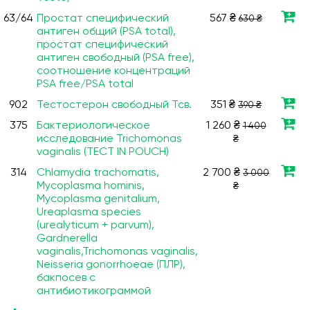
63/64
Простат специфический
567 ₴
630 ₴
антиген общий (PSA total),
простат специфический
антиген свободный (PSA free),
соотношение концентраций
PSA free/PSA total
902
Тестостерон свободный Тсв.
351 ₴
390 ₴
375
Бактериологическое
1 260 ₴
1 400
исследование Trichomonas
₴
vaginalis (ТЕСТ IN POUCH)
314
Chlamydia trachomatis,
2 700 ₴
3 000
Мycoplasma hominis,
₴
Мycoplasma genitalium,
Ureaplasma species
(urealyticum + parvum),
Gardnerella
vaginalis,Trichomonas vaginalis,
Neisseria gonorrhoeae (ПЛР),
бакпосев с
антибиотикограммой