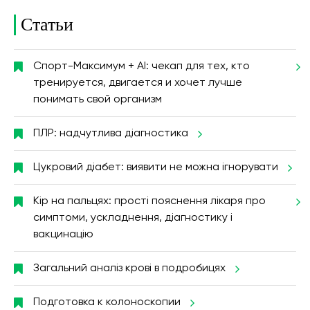
Статьи
Спорт-Максимум + AI: чекап для тех, кто
тренируется, двигается и хочет лучше
понимать свой организм
ПЛР: надчутлива діагностика
Цукровий діабет: виявити не можна ігнорувати
Кір на пальцях: прості пояснення лікаря про
симптоми, ускладнення, діагностику і
вакцинацію
Загальний аналіз крові в подробицях
Подготовка к колоноскопии