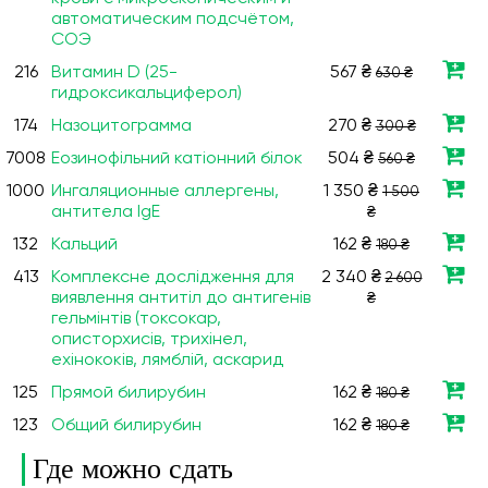
автоматическим подсчётом,
СОЭ
216
Витамин D (25-
567 ₴
630 ₴
гидроксикальциферол)
174
Назоцитограмма
270 ₴
300 ₴
7008
Еозинофільний катіонний білок
504 ₴
560 ₴
1000
Ингаляционные аллергены,
1 350 ₴
1 500
антитела IgE
₴
132
Кальций
162 ₴
180 ₴
413
Комплексне дослідження для
2 340 ₴
2 600
виявлення антитіл до антигенів
₴
гельмінтів (токсокар,
описторхисів, трихінел,
ехінококів, лямблій, аскарид
125
Прямой билирубин
162 ₴
180 ₴
123
Общий билирубин
162 ₴
180 ₴
Где можно сдать