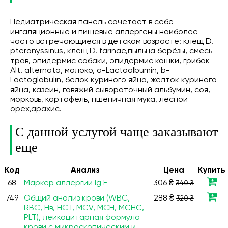
Педиатрическая панель сочетает в себе
ингаляционные и пищевые аллергены наиболее
часто встречающиеся в детском возрасте: клещ D.
pteronyssinus, клещ D. farinae,пыльца берёзы, смесь
трав, эпидермис собаки, эпидермис кошки, грибок
Alt. alternata, молоко, a-Lactoalbumin, b-
Lactoglobulin, белок куриного яйца, желток куриного
яйца, казеин, говяжий сывороточный альбумин, соя,
морковь, картофель, пшеничная мука, лесной
орех,арахис.
С данной услугой чаще заказывают
еще
Код
Анализ
Цена
Купить
68
Маркер аллергии Ig E
306 ₴
340 ₴
749
Общий анализ крови (WBC,
288 ₴
320 ₴
RBC, Нв, HCT, MCV, МСН, МСНС,
PLT), лейкоцитарная формула
крови с микроскопическим и