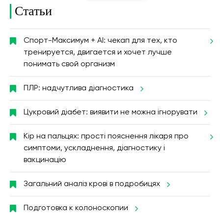
Статьи
Спорт-Максимум + AI: чекап для тех, кто
тренируется, двигается и хочет лучше
понимать свой организм
ПЛР: надчутлива діагностика
Цукровий діабет: виявити не можна ігнорувати
Кір на пальцях: прості пояснення лікаря про
симптоми, ускладнення, діагностику і
вакцинацію
Загальний аналіз крові в подробицях
Подготовка к колоноскопии