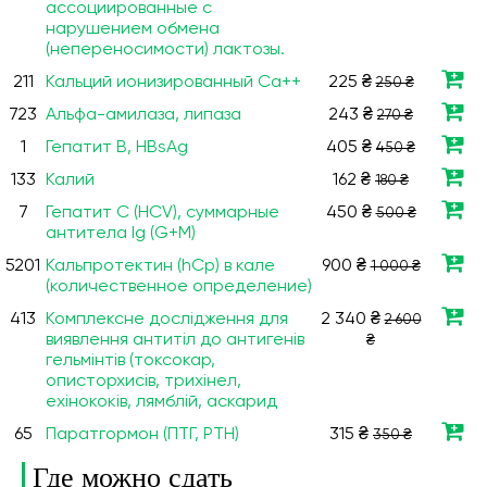
ассоциированные с
нарушением обмена
(непереносимости) лактозы.
211
Кальций ионизированный Ca++
225 ₴
250 ₴
723
Альфа-амилаза, липаза
243 ₴
270 ₴
1
Гепатит В, HBsAg
405 ₴
450 ₴
133
Калий
162 ₴
180 ₴
7
Гепатит С (HCV), суммарные
450 ₴
500 ₴
антитела Ig (G+M)
5201
Кальпротектин (hCp) в кале
900 ₴
1 000 ₴
(количественное определение)
413
Комплексне дослідження для
2 340 ₴
2 600
виявлення антитіл до антигенів
₴
гельмінтів (токсокар,
описторхисів, трихінел,
ехінококів, лямблій, аскарид
65
Паратгормон (ПТГ, PTH)
315 ₴
350 ₴
Где можно сдать