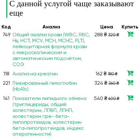
С данной услугой чаще заказывают
еще
Код
Анализ
Цена
Купить
749
Общий анализ крови (WBC, RBC,
288 ₴
320 ₴
Нв, HCT, MCV, МСН, МСНС, PLT),
лейкоцитарная формула крови
с микроскопическим и
автоматическим подсчётом,
СОЭ
118
Анализ на креатин
162 ₴
180 ₴
221
Гликированный гемоглобин
324 ₴
360 ₴
(HbA1c)
141
Показатели липидного обмена
540 ₴
600 ₴
(триглицериды, общий
холестерин, ЛПВП, ЛПНП,
холестерин пре- бета-
липопротеидов, холестерин
бета-липопротеидов, индекс
атерогенности)