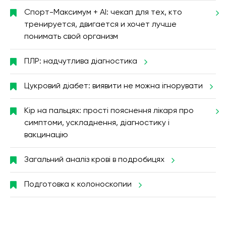
Спорт-Максимум + AI: чекап для тех, кто
тренируется, двигается и хочет лучше
понимать свой организм
ПЛР: надчутлива діагностика
Цукровий діабет: виявити не можна ігнорувати
Кір на пальцях: прості пояснення лікаря про
симптоми, ускладнення, діагностику і
вакцинацію
Загальний аналіз крові в подробицях
Подготовка к колоноскопии