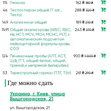
115
Глюкоза
162 ₴
180 ₴
46
Тестостерон общий (Т заг.,
288 ₴
320 ₴
Testo)
149
Анализ мочи общий
189 ₴
210 ₴
7491
Общий анализ крови (WBC, RBC,
243 ₴
270 ₴
Нв, HCT, MCV, МСН, МСНС, PLT) с
автоматическим подсчетом
лейкоцитарной формулы крови,
СОЭ
124
Печеночные пробы (АЛТ, АСТ,
900 ₴
1 000 ₴
ЩФ, ГГТ, общий белок, общий,
прямой и непрямой билирубин)
53
Тиреотропный гормон (ТТГ, TSH)
261 ₴
290 ₴
Где можно сдать
Украина, г. Киев, улица
Вышгородская, 21
ул. Вышгородская, 21