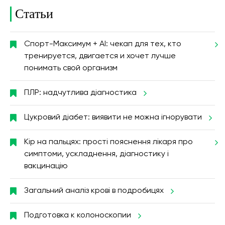
Статьи
Спорт-Максимум + AI: чекап для тех, кто
тренируется, двигается и хочет лучше
понимать свой организм
ПЛР: надчутлива діагностика
Цукровий діабет: виявити не можна ігнорувати
Кір на пальцях: прості пояснення лікаря про
симптоми, ускладнення, діагностику і
вакцинацію
Загальний аналіз крові в подробицях
Подготовка к колоноскопии