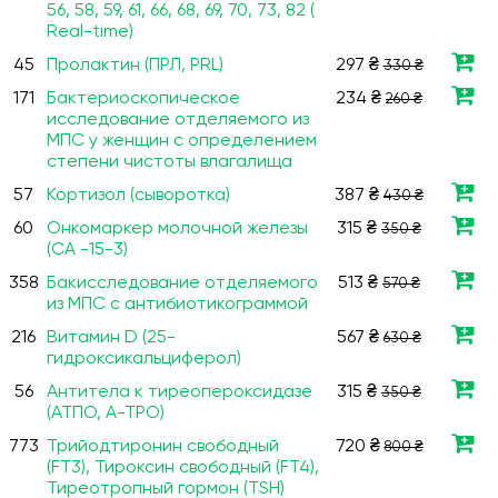
56, 58, 59, 61, 66, 68, 69, 70, 73, 82 (
Real-time)
45
Пролактин (ПРЛ, PRL)
297 ₴
330 ₴
171
Бактериоскопическое
234 ₴
260 ₴
исследование отделяемого из
МПС у женщин с определением
степени чистоты влагалища
57
Кортизол (сыворотка)
387 ₴
430 ₴
60
Онкомаркер молочной железы
315 ₴
350 ₴
(СА -15-3)
358
Бакисследование отделяемого
513 ₴
570 ₴
из МПС с антибиотикограммой
216
Витамин D (25-
567 ₴
630 ₴
гидроксикальциферол)
56
Антитела к тиреопероксидазе
315 ₴
350 ₴
(ATПO, A-TPO)
773
Трийодтиронин свободный
720 ₴
800 ₴
(FT3), Тироксин свободный (FT4),
Тиреотропный гормон (TSH)