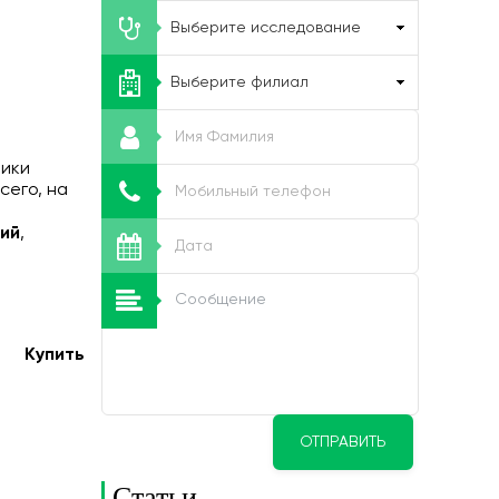
тики
сего, на
гий
,
Купить
ОТПРАВИТЬ
Статьи