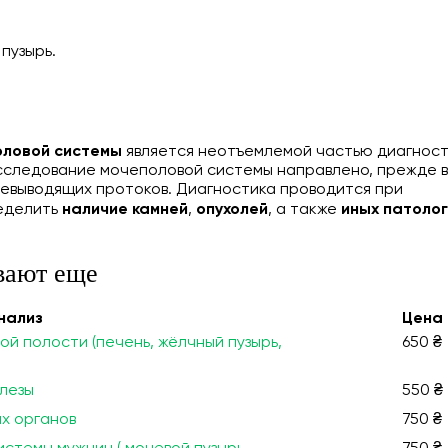
пузырь.
оловой системы
является неотъемлемой частью диагнос
исследование мочеполовой системы направлено, прежде в
очевыводящих протоков. Диагностика проводится при
ределить
наличие камней
,
опухолей
, а также
иных патоло
вают еще
нализ
Цена
й полости (печень, жёлчный пузырь,
650 ₴
лезы
550 ₴
ых органов
750 ₴