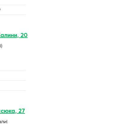
0
Калини, 20
0)
асюка, 27
али!