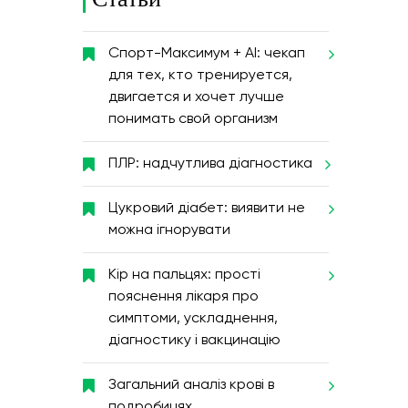
Спорт-Максимум + AI: чекап
для тех, кто тренируется,
двигается и хочет лучше
понимать свой организм
ПЛР: надчутлива діагностика
Цукровий діабет: виявити не
можна ігнорувати
Кір на пальцях: прості
пояснення лікаря про
симптоми, ускладнення,
діагностику і вакцинацію
Загальний аналіз крові в
подробицях