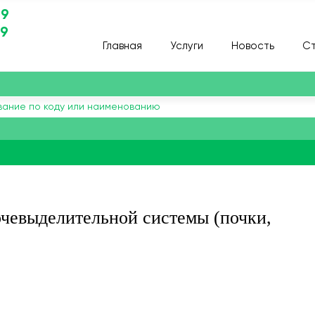
29
29
Главная
Услуги
Новость
Ст
очевыделительной системы (почки,