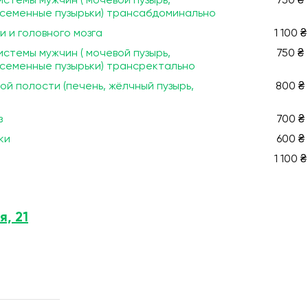
стемы мужчин ( мочевой пузырь,
750 ₴
 семенные пузырьки) трансабдоминально
 и головного мозга
1 100 ₴
стемы мужчин ( мочевой пузырь,
750 ₴
 семенные пузырьки) трансректально
й полости (печень, жёлчный пузырь,
800 ₴
з
700 ₴
ки
600 ₴
1 100 ₴
я, 21