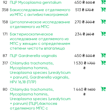
92
ПЦР Mycoplasma genitalium
450 ₴
500 ₴
358
Бакисследование отделяемого
513 ₴
570 ₴
из МПС с антибиотикограммой
158
Цитологическое исследование
270 ₴
300 ₴
отделяемого из МПС
171
Бактериоскопическое
234 ₴
260 ₴
исследование отделяемого из
МПС у женщин с определением
степени чистоты влагалища
87
ПЦР Gardnerella vaginalis
450 ₴
500 ₴
317
Chlamydia trachomatis,
1 530 ₴
1 700
Mycoplasma hominis,
₴
Ureaplasma species (urealyticum
+ parvum), Gardnerella vaginalis,
HPV 16,18 (ПЛР)
80
Chlamydia trachomatis,
1 440 ₴
1 600
Mycoplasma hominis,
₴
Ureaplasma species (urealyticum
+ parvum) (ПЦР),бакпосев
отделяемого МПС с