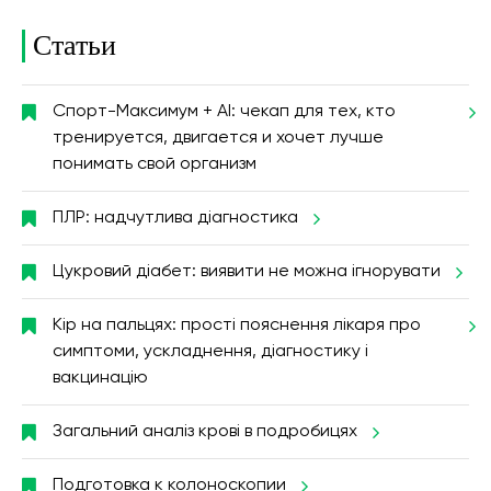
Статьи
Спорт-Максимум + AI: чекап для тех, кто
тренируется, двигается и хочет лучше
понимать свой организм
ПЛР: надчутлива діагностика
Цукровий діабет: виявити не можна ігнорувати
Кір на пальцях: прості пояснення лікаря про
симптоми, ускладнення, діагностику і
вакцинацію
Загальний аналіз крові в подробицях
Подготовка к колоноскопии