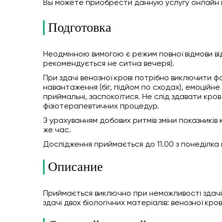
Вы можете приобрести данную услугу онлайн
Подготовка
Неодмінною вимогою є режим повної відмови від 
рекомендується не ситна вечеря).
При здачі венозної крові потрібно виключити 
навантаження (біг, підйом по сходах), емоційн
приймальні, заспокоїтися. Не слід здавати кров 
фізіотерапевтичних процедур.
З урахуванням добових ритмів зміни показників 
же час.
Дослідження приймається до 11.00 з понеділка п
Описание
Приймається виключно при неможливості здачі
здачі двох біологічних матеріалів: венозної кров