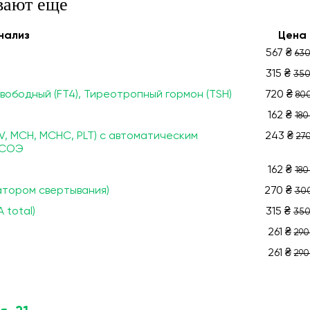
вают еще
нализ
Цена
567 ₴
630
315 ₴
350
вободный (FT4), Тиреотропный гормон (TSH)
720 ₴
800
162 ₴
180
V, МСН, МСНС, PLT) с автоматическим
243 ₴
270
 СОЭ
162 ₴
180
атором свертывания)
270 ₴
300
 total)
315 ₴
350
261 ₴
290
261 ₴
290