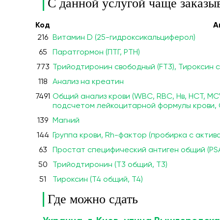
С данной услугой чаще заказы
Код
А
216
Витамин D (25-гидроксикальциферол)
65
Паратгормон (ПТГ, PTH)
773
Трийодтиронин свободный (FT3), Тироксин с
118
Анализ на креатин
7491
Общий анализ крови (WBC, RBC, Нв, HCT, MC
подсчетом лейкоцитарной формулы крови,
139
Магний
144
Группа крови, Rh-фактор (пробирка с актив
63
Простат специфический антиген общий (PSA
50
Трийодтиронин (Т3 общий, Т3)
51
Тироксин (Т4 общий, Т4)
Где можно сдать