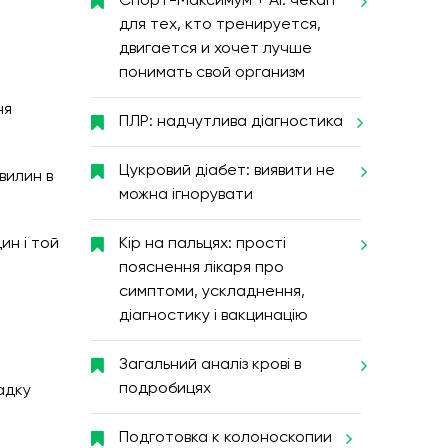
Спорт-Максимум + AI: чекап
для тех, кто тренируется,
двигается и хочет лучше
понимать свой организм
ня
ПЛР: надчутлива діагностика
Цукровий діабет: виявити не
вилин в
можна ігнорувати
ин і той
Кір на пальцях: прості
пояснення лікаря про
симптоми, ускладнення,
діагностику і вакцинацію
Загальний аналіз крові в
подробицях
адку
Подготовка к колоноскопии