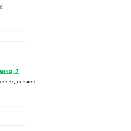
0)
вича, 7
ское отделение)