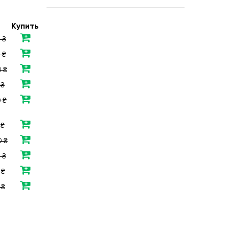
Купить
 ₴
 ₴
 ₴
 ₴
 ₴
 ₴
 ₴
 ₴
 ₴
 ₴