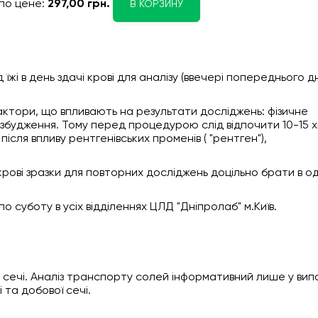
по цене:
297,00 грн.
В КОРЗИНУ
їжі в день здачі крові для аналізу (ввечері попереднього д
фактори, що впливають на результати досліджень: фізичне
е збудження. Тому перед процедурою слід відпочити 10-15 х
після впливу рентгенівських променів ( "рентген"),
крові зразки для повторних досліджень доцільно брати в од
о суботу в усіх відділеннях ЦЛД "Дніпролаб" м.Київ.
 сечі. Аналіз транспорту солей інформативний лише у вип
і та добової сечі.