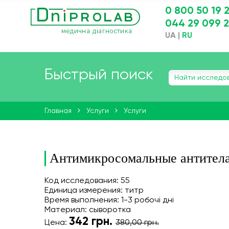
0 800 50 19 
044 29 099 
UA
|
RU
Быстрый поиск
Главная
Услуги
Услуги
Антимикросомальные антител
Код исследования: 55
Единица измерения: титр
Время выполнения: 1-3 робочі дні
Материал: сыворотка
342
грн.
Цена:
380,00 грн.