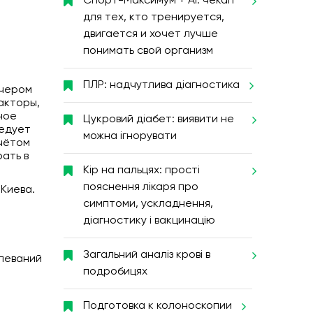
Спорт-Максимум + AI: чекап
для тех, кто тренируется,
двигается и хочет лучше
понимать свой организм
ПЛР: надчутлива діагностика
ечером
акторы,
ное
Цукровий діабет: виявити не
ледует
можна ігнорувати
учётом
ать в
Кір на пальцях: прості
пояснення лікаря про
 Киева.
симптоми, ускладнення,
діагностику і вакцинацію
Загальний аналіз крові в
леваний
подробицях
Подготовка к колоноскопии