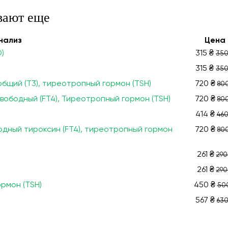
вают еще
нализ
Цена
)
315 ₴
350
315 ₴
350
бщий (T3), тиреотропный гормон (TSH)
720 ₴
800
вободный (FT4), Тиреотропный гормон (TSH)
720 ₴
800
414 ₴
460
одный тироксин (FT4), тиреотропный гормон
720 ₴
800
261 ₴
290
261 ₴
290
рмон (TSH)
450 ₴
50
567 ₴
630