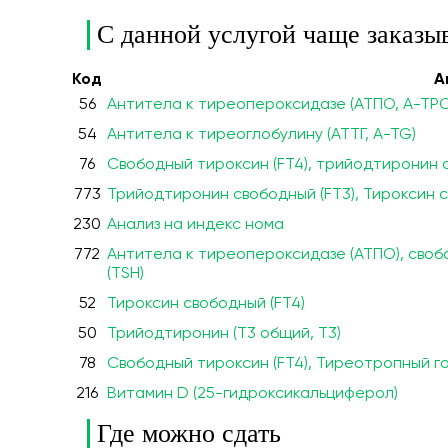
С данной услугой чаще заказы
Код
А
56
Антитела к тиреопероксидазе (ATПO, A-TPO
54
Антитела к тиреоглобулину (АТТГ, A-TG)
76
Свободный тироксин (FT4), трийодтиронин о
773
Трийодтиронин свободный (FT3), Тироксин с
230
Анализ на индекс нома
772
Антитела к тиреопероксидазе (ATПO), своб
(TSH)
52
Тироксин свободный (FT4)
50
Трийодтиронин (Т3 общий, Т3)
78
Свободный тироксин (FT4), Тиреотропный го
216
Витамин D (25-гидроксикальциферол)
Где можно сдать