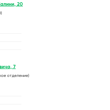
Калини, 20
0)
вича, 7
ское отделение)