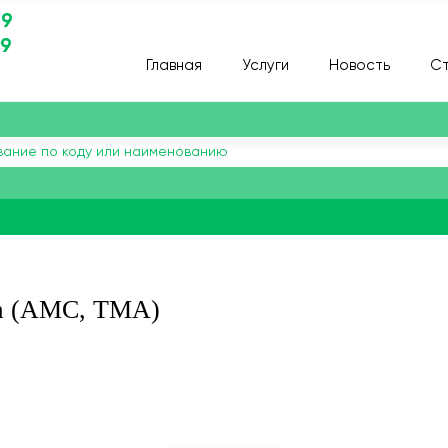
29
29
Главная
Услуги
Новость
Ст
а (АМС, TMA)