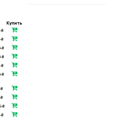
Купить
 ₴
 ₴
 ₴
 ₴
 ₴
 ₴
 ₴
 ₴
0 ₴
 ₴