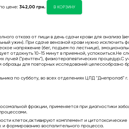
по цене:
342,00 грн.
В КОРЗИНУ
ного отказа от пищи в день сдачи крови для анализа (в
ый ужин). При сдаче венозной крови нужно исключить ф
еское напряжение (бег, подъем по лестнице), эмоциональ
ет отдохнуть 10-15 минут в приемной, успокоиться.Не с
их лучей ("рентген"), физиотерапевтических процедур.С 
и образцы для повторных исследований целесообразно бр
ника по субботу, во всех отделениях ЦЛД "Днепролаб" г.
осомальной фракции, применяется при диагностики забо
 процессами.
ности клеток,активируют комплемент и цитотоксические
к и формированию воспалительного процесса.