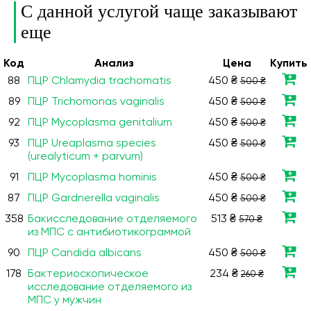
С данной услугой чаще заказывают
еще
Код
Анализ
Цена
Купить
88
ПЦР Сhlamydia trachomatis
450 ₴
500 ₴
89
ПЦР Trichomonas vaginalis
450 ₴
500 ₴
92
ПЦР Mycoplasma genitalium
450 ₴
500 ₴
93
ПЦР Ureaplasma species
450 ₴
500 ₴
(urealyticum + parvum)
91
ПЦР Mycoplasma hominis
450 ₴
500 ₴
87
ПЦР Gardnerella vaginalis
450 ₴
500 ₴
358
Бакисследование отделяемого
513 ₴
570 ₴
из МПС с антибиотикограммой
90
ПЦР Candida albicans
450 ₴
500 ₴
178
Бактериоскопическое
234 ₴
260 ₴
исследование отделяемого из
МПС у мужчин