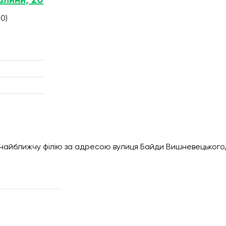
алини, 20
0)
 найближчу філію за адресою вулиця Байди Вишневецького,