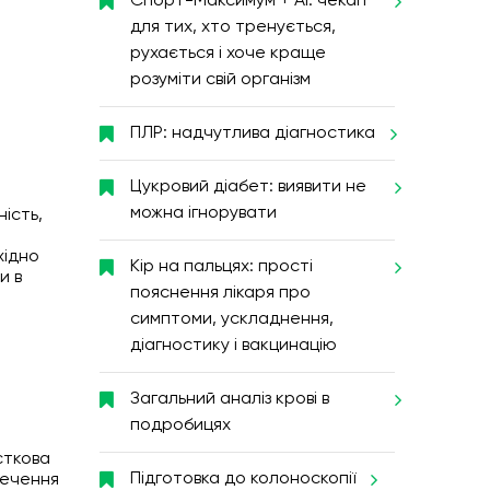
Спорт-Максимум + AI: чекап
для тих, хто тренується,
рухається і хоче краще
розуміти свій організм
ПЛР: надчутлива діагностика
Цукровий діабет: виявити не
можна ігнорувати
ність,
хідно
Кір на пальцях: прості
и в
пояснення лікаря про
симптоми, ускладнення,
діагностику і вакцинацію
Загальний аналіз крові в
подробицях
сткова
Підготовка до колоноскопії
печення