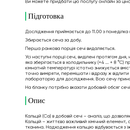
Ви можете придбати цю послугу онлайн
за цін
Підготовка
Дослідження приймається до 11.00 з понеділка п
Збирається сеча за добу.
Перша ранкова порція сечі видаляється.
Усі наступні порції сечі, виділені протягом дня
яка зберігається в холодильнику (+4 ... + 8 °С)
кімнатній температурі істотно знижується вміст
точно виміряти, перемішати і відразу ж відлит
лабораторію для дослідження. Всю сечу прин
На бланку потрібно вказати добовий обсяг сечі (
Опис
Кальцій (Са) в добовій сечі – аналіз, що дозвол
Кальцій – життєво важливий хімічний елемент, о
тканина. Надходження кальцію відбувається з їж