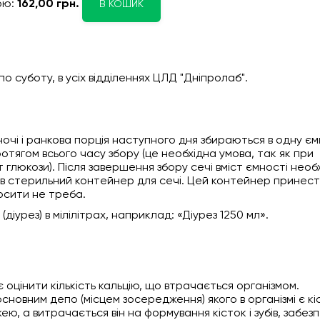
ою:
162,00 грн.
В КОШИК
о суботу, в усіх відділеннях ЦЛД "Дніпролаб".
, ночі і ранкова порція наступного дня збираються в одну єм
 протягом всього часу збору (це необхідна умова, так як при
 глюкози). Після завершення збору сечі вміст ємності необ
и в стерильний контейнер для сечі. Цей контейнер принест
осити не треба.
діурез) в мілілітрах, наприклад: «Діурез 1250 мл».
яє оцінити кількість кальцію, що втрачається організмом.
сновним депо (місцем зосередження) якого в організмі є кі
ею, а витрачається він на формування кісток і зубів, забез