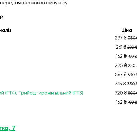
 передачі нервового імпульсу.
е
налiз
Ціна
297 ₴
330 
261 ₴
290 
162 ₴
180 
225 ₴
250 
567 ₴
630 
315 ₴
350 
 (FT4), Трийодтиронін вільний (FT3)
720 ₴
800 
162 ₴
180 
тка, 7