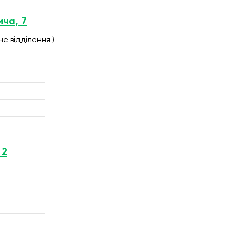
ича, 7
е відділення )
 2