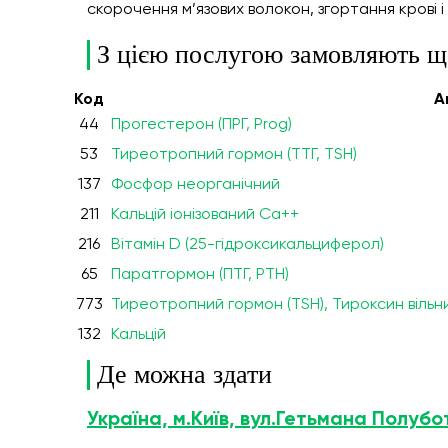
скорочення м’язових волокон, згортання крові і
З цією послугою замовляють щ
Код
А
44
Прогестерон (ПРГ, Prog)
53
Тиреотропний гормон (ТТГ, TSH)
137
Фосфор неорганічний
211
Кальцій іонізований Ca++
216
Вітамін D (25-гідроксикальциферол)
65
Паратгормон (ПТГ, PTH)
773
Тиреотропний гормон (TSH), Тироксин вільний
132
Кальцій
Де можна здати
Україна, м.Київ, вул.Гетьмана Полубо