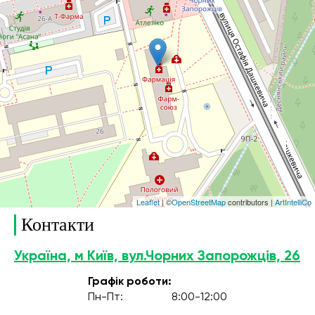
Leaflet
| ©
OpenStreetMap
contributors |
ArtIntelliCo
Контакти
Україна, м Київ, вул.Чорних Запорожців, 26
Графік роботи:
Пн-Пт:
8:00-12:00