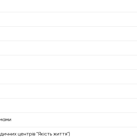
емами
ичних центрів "Якість життя")