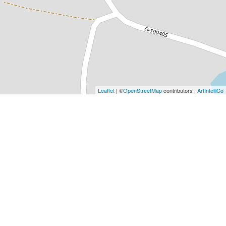
Leaflet
| ©
OpenStreetMap
contributors |
ArtIntelliCo