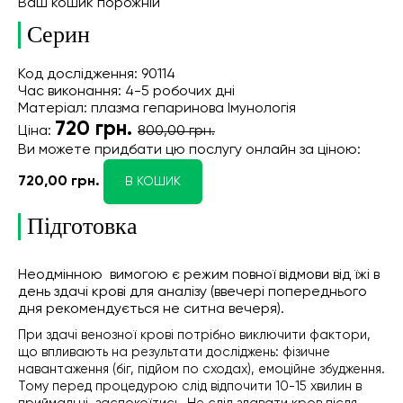
Ваш кошик порожній
Серин
Код дослідження: 90114
Час виконання: 4-5 робочих дні
Матеріал: плазма гепаринова Імунологія
720
грн.
Ціна:
800,00 грн.
Ви можете придбати цю послугу онлайн
за ціною:
720,00 грн.
В КОШИК
Підготовка
Неодмінною вимогою є режим повної відмови від їжі в
день здачі крові для аналізу (ввечері попереднього
дня рекомендується не ситна вечеря).
При здачі венозної крові потрібно виключити фактори,
що впливають на результати досліджень: фізичне
навантаження (біг, підйом по сходах), емоційне збудження.
Тому перед процедурою слід відпочити 10-15 хвилин в