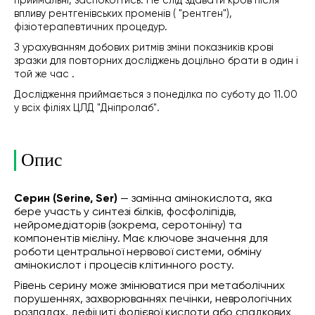
приймальні, заспокоїтись. Не слід здавати кров після
впливу рентгенівських променів ( "рентген"),
фізіотерапевтичних процедур.
З урахуванням добових ритмів зміни показників крові
зразки для повторних досліджень доцільно брати в один і
той же час .
Дослідження приймається з понеділка по суботу до 11.00
у всіх філіях ЦЛД "Дніпролаб".
Опис
Серин (Serine, Ser)
— замінна амінокислота, яка
бере участь у синтезі білків, фосфоліпідів,
нейромедіаторів (зокрема, серотоніну) та
компонентів мієліну. Має ключове значення для
роботи центральної нервової системи, обміну
амінокислот і процесів клітинного росту.
Рівень серину може змінюватися при метаболічних
порушеннях, захворюваннях печінки, неврологічних
розладах, дефіциті фолієвої кислоти або спадкових