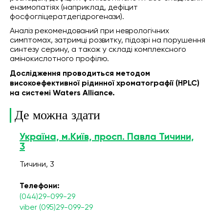
ензимопатіях (наприклад, дефіцит
фосфогліцератдегідрогенази).
Аналіз рекомендований при неврологічних
симптомах, затримці розвитку, підозрі на порушення
синтезу серину, а також у складі комплексного
амінокислотного профілю.
Дослідження проводиться методом
високоефективної рідинної хроматографії (HPLC)
на системі Waters Alliance.
Де можна здати
Україна, м.Київ, просп. Павла Тичини,
3
Тичини, 3
Телефони:
(044)29-099-29
viber (095)29-099-29