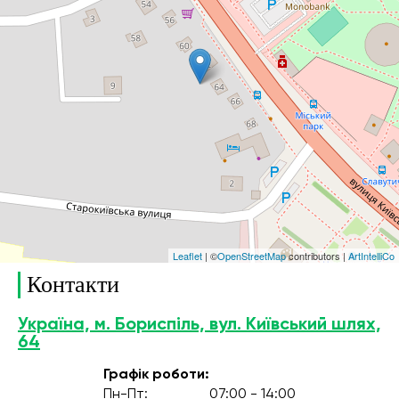
Leaflet
| ©
OpenStreetMap
contributors |
ArtIntelliCo
Контакти
Україна, м. Бориспіль, вул. Київський шлях,
64
Графік роботи:
Пн-Пт:
07:00 - 14:00