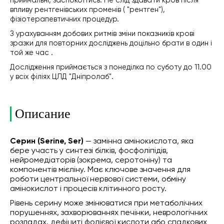
приймальні, заспокоїтись. Не слід здавати кров після
впливу рентгенівських променів ( "рентген"),
фізіотерапевтичних процедур.
З урахуванням добових ритмів зміни показників крові
зразки для повторних досліджень доцільно брати в один і
той же час .
Дослідження приймається з понеділка по суботу до 11.00
у всіх філіях ЦЛД "Дніпролаб".
Описание
Серин (Serine, Ser)
— замінна амінокислота, яка
бере участь у синтезі білків, фосфоліпідів,
нейромедіаторів (зокрема, серотоніну) та
компонентів мієліну. Має ключове значення для
роботи центральної нервової системи, обміну
амінокислот і процесів клітинного росту.
Рівень серину може змінюватися при метаболічних
порушеннях, захворюваннях печінки, неврологічних
розладах, дефіциті фолієвої кислоти або спадкових