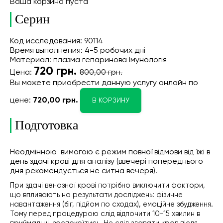
Ваша корзина пуста
Серин
Код исследования: 90114
Время выполнения: 4-5 робочих дні
Материал: плазма гепаринова Імунологія
720
грн.
Цена:
800,00 грн.
Вы можете приобрести данную услугу онлайн
по
цене:
720,00 грн.
В КОРЗИНУ
Подготовка
Неодмінною вимогою є режим повної відмови від їжі в
день здачі крові для аналізу (ввечері попереднього
дня рекомендується не ситна вечеря).
При здачі венозної крові потрібно виключити фактори,
що впливають на результати досліджень: фізичне
навантаження (біг, підйом по сходах), емоційне збудження.
Тому перед процедурою слід відпочити 10-15 хвилин в