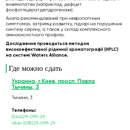
ензимопатіях (наприклад, дефіцит
фосфогліцератдегідрогенази).
Аналіз рекомендований при неврологічних
симптомах, затримці розвитку, підозрі на порушення
синтезу серину, а також у складі комплексного
амінокислотного профілю.
Дослідження проводиться методом
високоефективної рідинної хроматографії (HPLC)
на системі Waters Alliance.
Где можно сдать
Украина, г.Киев, просп. Павла
Тычины, 3
Тычини, 3
Телефоны:
(044)29-099-29
viber (095)29-099-29