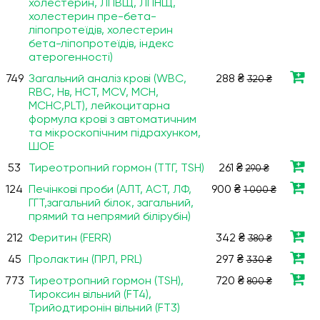
холестерин, ЛПВЩ, ЛПНЩ,
холестерин пре-бета-
ліпопротеїдів, холестерин
бета-ліпопротеїдів, індекс
атерогенності)
749
Загальний аналіз крові (WBC,
288 ₴
320 ₴
RBC, Нв, HCT, MCV, МСН,
МСНС,PLT), лейкоцитарна
формула крові з автоматичним
та мікроскопічним підрахунком,
ШОЕ
53
Тиреотропний гормон (ТТГ, TSH)
261 ₴
290 ₴
124
Печінкові проби (АЛТ, АСТ, ЛФ,
900 ₴
1 000 ₴
ГГТ,загальний білок, загальний,
прямий та непрямий білірубін)
212
Феритин (FERR)
342 ₴
380 ₴
45
Пролактин (ПРЛ, PRL)
297 ₴
330 ₴
773
Тиреотропний гормон (TSH),
720 ₴
800 ₴
Тироксин вільний (FT4),
Трийодтиронін вільний (FT3)