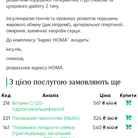
цукрового діабету 2 типу.
Інсулінорезистентність провокує розвиток порушень
жирового обміну (дисліпідемії), артеріальної гіпертензії,
ожиріння, ішемічної хвороби серця.
До комплексу "Індекс НОМА" входить:
інсулін,
глюкоза,
розрахунок індексу HOMA.
З цією послугою замовляють ще
Код
Аналiз
Ціна
Купити
216
Вітамін D (25-
567 ₴
630 ₴
гідроксикальциферол)
221
Глікований гемоглобін (HbA1c)
324 ₴
360 ₴
141
Показники ліпідного обміну
540 ₴
600 ₴
(тригліцериди, загальний