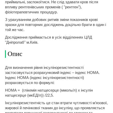
приймальні, заспокоїтися. Не слід здавати кров після
впливу рентгенівських променів ( "рентген"),
фізіотерапевтичних процедур.
З урахуванням добових ритмів зміни показників крові
зразки для повторних досліджень доцільно брати в один і
той же час.
Дослідження приймається в усіх відділеннях ЦЛД
"Дніпролаб" м.Київ.
Опис
Для визначення рівня інсулінорезистентності
застосовується розрахунковий індекс – індекс НОМА.
Індекс НОМА (індекс інсулінорезистентності)
розраховується по формулі:
НОМА = (глікемія натщесерце (ммоль/л) х інсулін
натщесерце (мкЕД/л)) /22,5.
Інсулінорезистентність це стан втрати чутливості м’язової,
жирової й печінкової тканин до інсуліну, що проявляється
розвитком порушеної толерантності до глюкози та