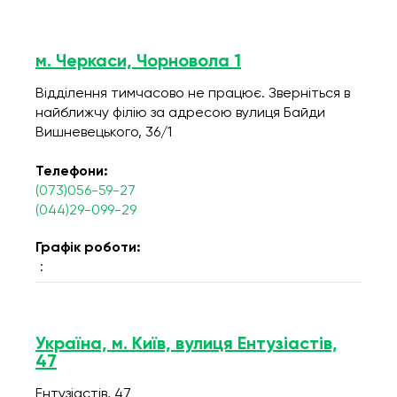
м. Черкаси, Чорновола 1
Відділення тимчасово не працює. Зверніться в
найближчу філію за адресою вулиця Байди
Вишневецького, 36/1
Телефони:
(073)056-59-27
(044)29-099-29
Графік роботи:
:
Україна, м. Київ, вулиця Ентузіастів,
47
Ентузіастів, 47