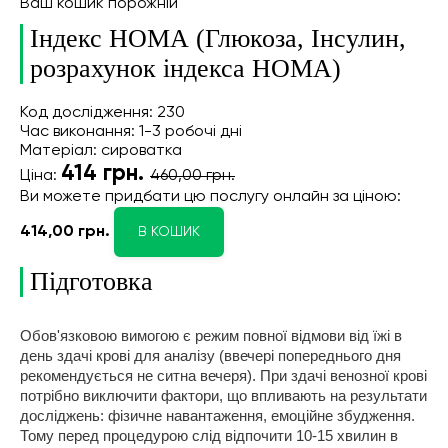
Ваш кошик порожній
Індекс НОМА (Глюкоза, Інсулин,
розрахунок індекса НОМА)
Код дослідження: 230
Час виконання: 1-3 робочі дні
Матеріал: сироватка
414
грн.
Ціна:
460,00 грн.
Ви можете придбати цю послугу онлайн
за ціною:
414,00 грн.
В КОШИК
Підготовка
Обов'язковою вимогою є режим повної відмови від їжі в
день здачі крові для аналізу (ввечері попереднього дня
рекомендується не ситна вечеря). При здачі венозної крові
потрібно виключити фактори, що впливають на результати
досліджень: фізичне навантаження, емоційне збудження.
Тому перед процедурою слід відпочити 10-15 хвилин в