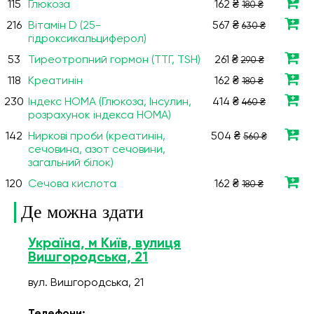
115
Глюкоза
162 ₴
180 ₴
216
Вітамін D (25-
567 ₴
630 ₴
гідроксикальциферол)
53
Тиреотропний гормон (ТТГ, TSH)
261 ₴
290 ₴
118
Креатинін
162 ₴
180 ₴
230
Індекс НОМА (Глюкоза, Інсулин,
414 ₴
460 ₴
розрахунок індекса НОМА)
142
Ниркові проби (креатинін,
504 ₴
560 ₴
сечовина, азот сечовини,
загальний білок)
120
Сечова кислота
162 ₴
180 ₴
Де можна здати
Україна, м Київ, вулиця
Вишгородська, 21
вул. Вишгородська, 21