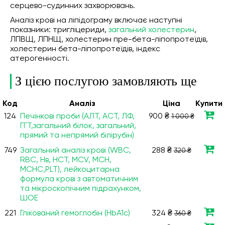
серцево-судинних захворювань.
Аналіз крові на ліпідограму включає наступні
показники: тригліцериди,
загальний холестерин
,
ЛПВЩ, ЛПНЩ, холестерин пре-бета-ліпопротеїдів,
холестерин бета-ліпопротеїдів, індекс
атерогенності.
З цією послугою замовляють ще
Код
Аналiз
Ціна
Купити
124
Печінкові проби (АЛТ, АСТ, ЛФ,
900 ₴
1 000 ₴
ГГТ,загальний білок, загальний,
прямий та непрямий білірубін)
749
Загальний аналіз крові (WBC,
288 ₴
320 ₴
RBC, Нв, HCT, MCV, МСН,
МСНС,PLT), лейкоцитарна
формула крові з автоматичним
та мікроскопічним підрахунком,
ШОЕ
221
Глікований гемоглобін (HbA1c)
324 ₴
360 ₴