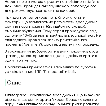
Неодмінною вимогою є режим повної відмови від їжі в
день здачі крові для аналізу (ввечері попереднього
дня рекомендується не ситна вечеря).
При здачі венозної крові потрібно виключити
фактори, що впливають на результати досліджень:
фізичне навантаження (біг, підйом по сходах),
емоційне збудження. Тому перед процедурою слід
відпочити 10-15 хвилин в приймальні, заспокоїтися. Не
слід здавати кров після впливу рентгенівських
променів ( "рентген"), фізіотерапевтичних процедур.
З урахуванням добових ритмів зміни показників крові
зразки для повторних досліджень доцільно брати в
один і той же час.
Дослідження приймається з понеділка по суботу в
усіх відділеннях ЦЛД "Дніпролаб" м.Київ.
Опис
Ліпідограма - комплексне дослідження, що визначає
рівень ліпідів різних фракцій крові. Дозволяє виявити
порушення ліпідного обміну і оцінити ризик розвитку