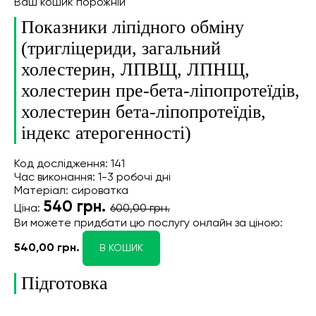
Ваш кошик порожній
Показники ліпідного обміну
(тригліцериди, загальний
холестерин, ЛПВЩ, ЛПНЩ,
холестерин пре-бета-ліпопротеїдів,
холестерин бета-ліпопротеїдів,
індекс атерогенності)
Код дослідження: 141
Час виконання: 1-3 робочі дні
Матеріал: сироватка
540
грн.
Ціна:
600,00 грн.
Ви можете придбати цю послугу онлайн
за ціною:
540,00 грн.
В КОШИК
Підготовка