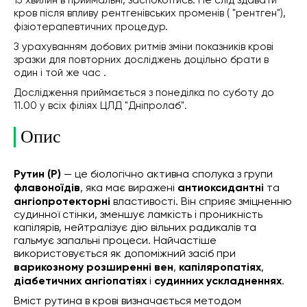
15 хвилин в приймальні, заспокоїтись. Не слід здавати
кров після впливу рентгенівських променів ( "рентген"),
фізіотерапевтичних процедур.
З урахуванням добових ритмів зміни показників крові
зразки для повторних досліджень доцільно брати в
один і той же час .
Дослідження приймається з понеділка по суботу до
11.00 у всіх філіях ЦЛД "Дніпролаб".
Опис
Рутин (Р)
— це біологічно активна сполука з групи
флавоноїдів
, яка має виражені
антиоксидантні
та
ангіопротекторні
властивості. Він сприяє зміцненню
судинної стінки, зменшує ламкість і проникність
капілярів, нейтралізує дію вільних радикалів та
гальмує запальні процеси. Найчастіше
використовується як допоміжний засіб при
варикозному розширенні вен
,
капіляропатіях
,
діабетичних ангіопатіях
і
судинних ускладненнях
.
Вміст рутина в крові визначається методом