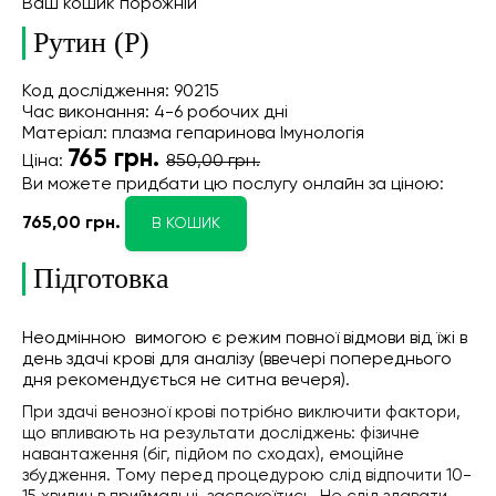
Ваш кошик порожній
Рутин (Р)
Код дослідження: 90215
Час виконання: 4-6 робочих дні
Матеріал: плазма гепаринова Імунологія
765
грн.
Ціна:
850,00 грн.
Ви можете придбати цю послугу онлайн
за ціною:
765,00 грн.
В КОШИК
Підготовка
Неодмінною вимогою є режим повної відмови від їжі в
день здачі крові для аналізу (ввечері попереднього
дня рекомендується не ситна вечеря).
При здачі венозної крові потрібно виключити фактори,
що впливають на результати досліджень: фізичне
навантаження (біг, підйом по сходах), емоційне
збудження. Тому перед процедурою слід відпочити 10-