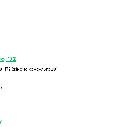
о, 172
я, 172 (жіноча консультація))
0
7