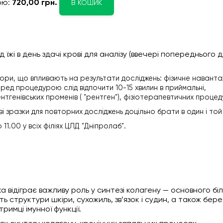
ою:
720,00 грн.
В КОШИК
їжі в день здачі крові для аналізу (ввечері попереднього 
тори, що впливають на результати досліджень: фізичне навант
перед процедурою слід відпочити 10-15 хвилин в приймальні,
ентгенівських променів ( "рентген"), фізіотерапевтичних процед
ві зразки для повторних досліджень доцільно брати в один і той
11.00 у всіх філіях ЦЛД "Дніпролаб".
а відіграє важливу роль у синтезі колагену — основного бі
ь структури шкіри, сухожиль, зв’язок і судин, а також бер
римці імунної функції.