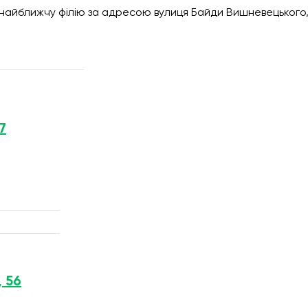
 найближчу філію за адресою вулиця Байди Вишневецького,
7
, 56