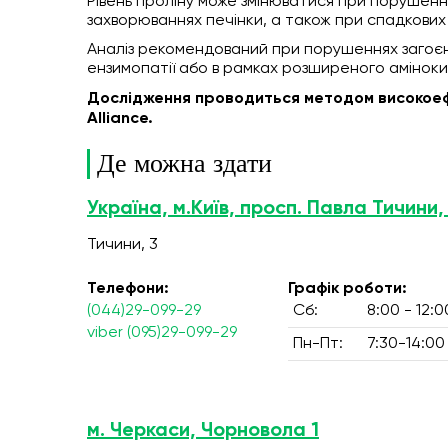
Рівень проліну може змінюватися при порушенн
захворюваннях печінки, а також при спадкових 
Аналіз рекомендований при порушеннях загоєнн
ензимопатії або в рамках розширеного амінок
Дослідження проводиться методом високоефе
Alliance.
Де можна здати
Україна, м.Київ, просп. Павла Тичини,
Тичини, 3
Телефони:
Графік роботи:
(044)29-099-29
Сб:
8:00 - 12:0
viber (095)29-099-29
Пн-Пт:
7:30-14:00
м. Черкаси, Чорновола 1