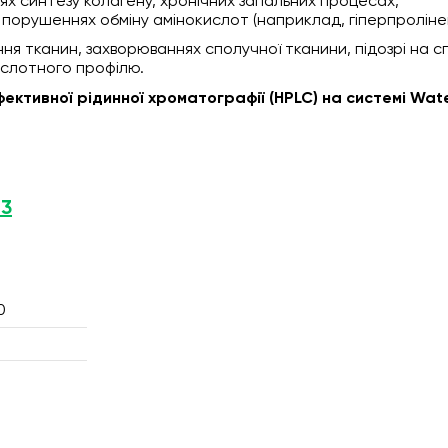
ях синтезу колагену, хронічних запальних процесах,
порушеннях обміну амінокислот (наприклад, гіперпролінемі
я тканин, захворюваннях сполучної тканини, підозрі на с
ислотного профілю.
ктивної рідинної хроматографії (HPLC) на системі Wat
 3
0