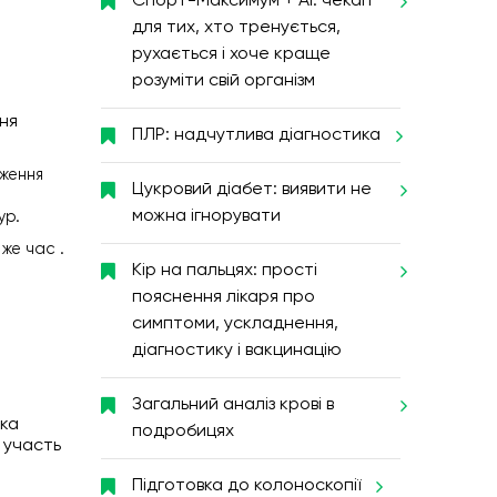
Спорт-Максимум + AI: чекап
для тих, хто тренується,
рухається і хоче краще
розуміти свій організм
дня
ПЛР: надчутлива діагностика
аження
Цукровий діабет: виявити не
можна ігнорувати
ур.
 же час .
Кір на пальцях: прості
пояснення лікаря про
симптоми, ускладнення,
діагностику і вакцинацію
Загальний аналіз крові в
лка
подробицях
е участь
Підготовка до колоноскопії