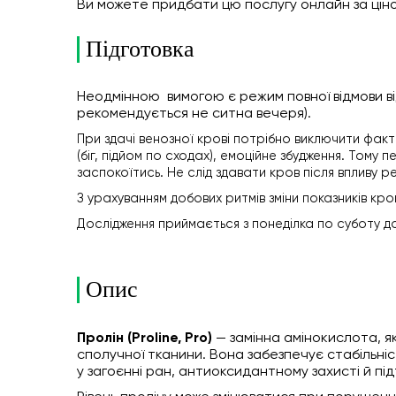
Ви можете придбати цю послугу онлайн
за цін
Підготовка
Неодмінною вимогою є режим повної відмови від 
рекомендується не ситна вечеря).
При здачі венозної крові потрібно виключити фак
(біг, підйом по сходах), емоційне збудження. Тому 
заспокоїтись. Не слід здавати кров після впливу р
З урахуванням добових ритмів зміни показників кро
Дослідження приймається з понеділка по суботу до 
Опис
Пролін (Proline, Pro)
— замінна амінокислота, як
сполучної тканини. Вона забезпечує стабільніст
у загоєнні ран, антиоксидантному захисті й підт