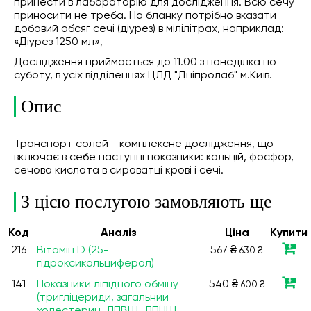
принести в лабораторію для дослідження. Всю сечу
приносити не треба. На бланку потрібно вказати
добовий обсяг сечі (діурез) в мілілітрах, наприклад:
«Діурез 1250 мл»,
Дослідження приймається до 11.00 з понеділка по
суботу, в усіх відділеннях ЦЛД "Дніпролаб" м.Київ.
Опис
Транспорт солей - комплексне дослідження, що
включає в себе наступні показники: кальцій, фосфор,
сечова кислота в сироватці крові і сечі.
З цією послугою замовляють ще
Код
Аналiз
Ціна
Купити
216
Вітамін D (25-
567 ₴
630 ₴
гідроксикальциферол)
141
Показники ліпідного обміну
540 ₴
600 ₴
(тригліцериди, загальний