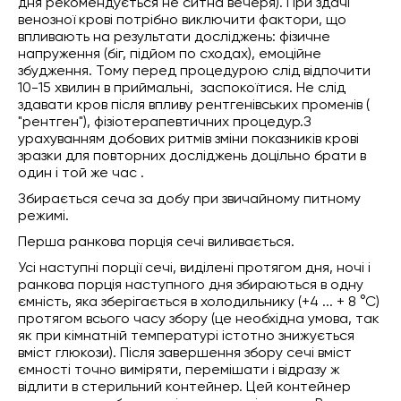
дня рекомендується не ситна вечеря). При здачі
венозної крові потрібно виключити фактори, що
впливають на результати досліджень: фізичне
напруження (біг, підйом по сходах), емоційне
збудження. Тому перед процедурою слід відпочити
10-15 хвилин в приймальні, заспокоїтися. Не слід
здавати кров після впливу рентгенівських променів (
"рентген"), фізіотерапевтичних процедур.З
урахуванням добових ритмів зміни показників крові
зразки для повторних досліджень доцільно брати в
один і той же час .
Збирається сеча за добу при звичайному питному
режимі.
Перша ранкова порція сечі виливається.
Усі наступні порції сечі, виділені протягом дня, ночі і
ранкова порція наступного дня збираються в одну
ємність, яка зберігається в холодильнику (+4 ... + 8 °С)
протягом всього часу збору (це необхідна умова, так
як при кімнатній температурі істотно знижується
вміст глюкози). Після завершення збору сечі вміст
ємності точно виміряти, перемішати і відразу ж
відлити в стерильний контейнер. Цей контейнер