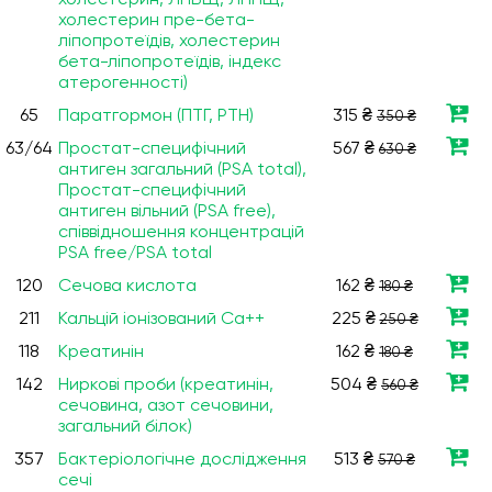
холестерин, ЛПВЩ, ЛПНЩ,
холестерин пре-бета-
ліпопротеїдів, холестерин
бета-ліпопротеїдів, індекс
атерогенності)
65
Паратгормон (ПТГ, PTH)
315 ₴
350 ₴
63/64
Простат-специфічний
567 ₴
630 ₴
антиген загальний (PSA total),
Простат-специфічний
антиген вільний (PSA free),
співвідношення концентрацій
PSA free/PSA total
120
Сечова кислота
162 ₴
180 ₴
211
Кальцій іонізований Ca++
225 ₴
250 ₴
118
Креатинін
162 ₴
180 ₴
142
Ниркові проби (креатинін,
504 ₴
560 ₴
сечовина, азот сечовини,
загальний білок)
357
Бактеріологічне дослідження
513 ₴
570 ₴
сечі