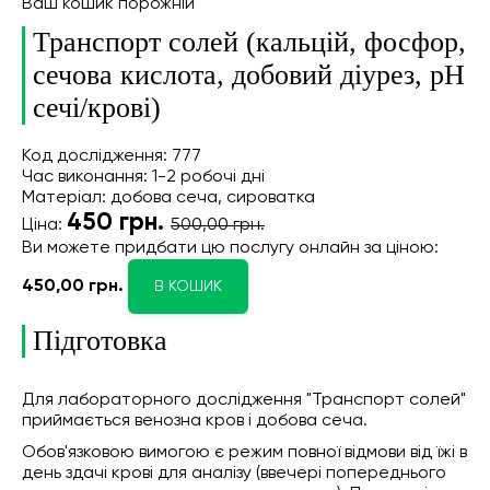
Ваш кошик порожній
Транспорт солей (кальцій, фосфор,
сечова кислота, добовий діурез, pH
сечі/крові)
Код дослідження: 777
Час виконання: 1-2 робочі дні
Матеріал: добова сеча, сироватка
450
грн.
Ціна:
500,00 грн.
Ви можете придбати цю послугу онлайн
за ціною:
450,00 грн.
В КОШИК
Підготовка
Для лабораторного дослідження "Транспорт солей"
приймається венозна кров і добова сеча.
Обов'язковою вимогою є режим повної відмови від їжі в
день здачі крові для аналізу (ввечері попереднього