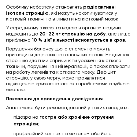
Особливу небезпеку становлять
радіоактивні
ізотопи стронцію
, які можуть накопичуватися у
кістковій тканині та впливати на кістковий мозок.
У середньому з їжею та водою в організм людини
надходить до
20–22 мг стронцію на добу
, але лише
приблизно
10 % цієї кількості всмоктується в кров
.
Порушення балансу цього елемента можуть
призводити до різних патологічних станів. Надлишок
стронцію здатний спричиняти ураження кісткової
тканини, порушення її мінералізації, а також впливати
на роботу легенів та кісткового мозку. Дефіцит
стронцію, у свою чергу, може проявлятися
підвищеною крихкістю кісток і проблемами із зубною
емаллю.
Показання до проведення дослідження
Аналіз може бути рекомендований у таких випадках:
підозра на
гостре або хронічне отруєння
стронцієм
;
професійний контакт із металом або його