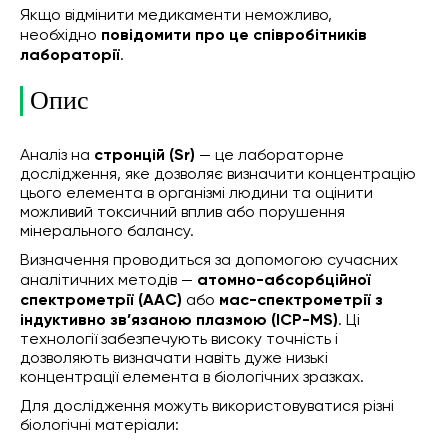
Якщо відмінити медикаменти неможливо,
необхідно
повідомити про це співробітників
лабораторії
.
Опис
Аналіз на
стронцій (Sr)
— це лабораторне
дослідження, яке дозволяє визначити концентрацію
цього елемента в організмі людини та оцінити
можливий токсичний вплив або порушення
мінерального балансу.
Визначення проводиться за допомогою сучасних
аналітичних методів —
атомно-абсорбційної
спектрометрії (ААС)
або
мас-спектрометрії з
індуктивно зв’язаною плазмою (ICP-MS)
. Ці
технології забезпечують високу точність і
дозволяють визначати навіть дуже низькі
концентрації елемента в біологічних зразках.
Для дослідження можуть використовуватися різні
біологічні матеріали: