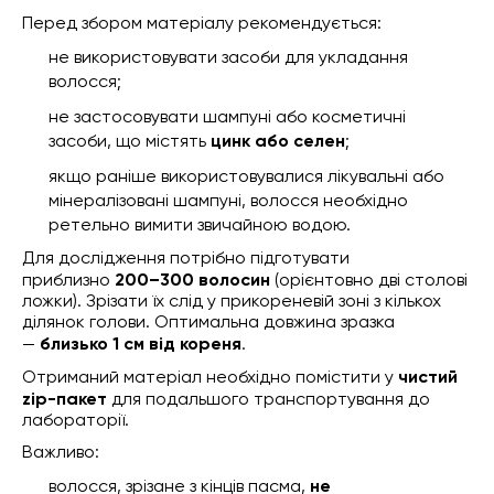
Перед збором матеріалу рекомендується:
не використовувати засоби для укладання
волосся;
не застосовувати шампуні або косметичні
засоби, що містять
цинк або селен
;
якщо раніше використовувалися лікувальні або
мінералізовані шампуні, волосся необхідно
ретельно вимити звичайною водою.
Для дослідження потрібно підготувати
приблизно
200–300 волосин
(орієнтовно дві столові
ложки). Зрізати їх слід у прикореневій зоні з кількох
ділянок голови. Оптимальна довжина зразка
—
близько 1 см від кореня
.
Отриманий матеріал необхідно помістити у
чистий
zip-пакет
для подальшого транспортування до
лабораторії.
Важливо:
волосся, зрізане з кінців пасма,
не