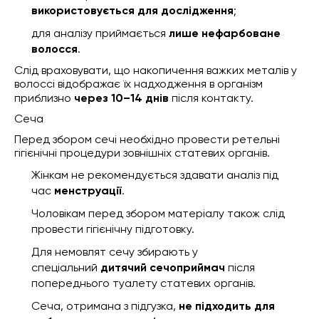
використовується для дослідження
;
для аналізу приймається
лише нефарбоване
волосся
.
Слід враховувати, що накопичення важких металів у
волоссі відображає їх надходження в організм
приблизно
через 10–14 днів
після контакту.
Сеча
Перед збором сечі необхідно провести ретельні
гігієнічні процедури зовнішніх статевих органів.
Жінкам не рекомендується здавати аналіз під
час
менструації
.
Чоловікам перед збором матеріалу також слід
провести гігієнічну підготовку.
Для немовлят сечу збирають у
спеціальний
дитячий сечоприймач
після
попереднього туалету статевих органів.
Сеча, отримана з підгузка,
не підходить для