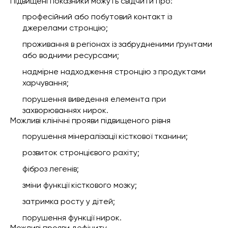
Підвищені показники можуть свідчити про:
професійний або побутовий контакт із
джерелами стронцію;
проживання в регіонах із забрудненими ґрунтами
або водними ресурсами;
надмірне надходження стронцію з продуктами
харчування;
порушення виведення елемента при
захворюваннях нирок.
Можливі клінічні прояви підвищеного рівня
порушення мінералізації кісткової тканини;
розвиток стронцієвого рахіту;
фіброз легенів;
зміни функції кісткового мозку;
затримка росту у дітей;
порушення функції нирок.