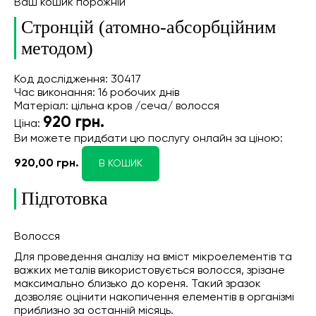
Ваш кошик порожній
Стронцій (атомно-абсорбційним
методом)
Код дослідження: 30417
Час виконання: 16 робочих днів
Матеріал: цільна кров /сеча/ волосся
920
грн.
Ціна:
Ви можете придбати цю послугу онлайн
за ціною:
920,00 грн.
В КОШИК
Підготовка
Волосся
Для проведення аналізу на вміст мікроелементів та
важких металів використовується волосся, зрізане
максимально близько до кореня. Такий зразок
дозволяє оцінити накопичення елементів в організмі
приблизно за останній місяць.