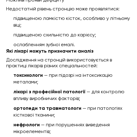
Можливі прояви дефіциту
Недостатній рівень стронцію може проявлятися:
підвищеною ламкістю кісток, особливо у літньому
віці;
підвищеною схильністю до карієсу;
ослабленням зубної емалі.
Які лікарі можуть призначити аналіз
Дослідження на стронцій використовується в
практиці лікарів різних спеціальностей:
токсикологи
— при підозрі на інтоксикацію
металами;
лікарі з професійної патології
— для контролю
впливу виробничих факторів;
ортопеди та травматологи
— при патологіях
кісткової тканини;
нефрологи
— при порушеннях виведення
мікроелементів;