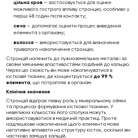
цільна кров
— застосовується для оцінки
можливого гострого впливу стронцію, особливо у
перші 48 годин після контакту;
сеча
— допомагає оцінити процес виведення
елемента з організму;
волосся
— використовується для визначення
тривалого накопичення стронцію.
Стронцій належить до лужноземельних металів і за
своїми хімічними властивостями подібний до кальцію.
Через цю схожість він може накопичуватися в
кістковій тканині, де концентрується
до 99 %
елемента
, що потрапляє в організм.
Клінічне значення
Стронцій відіграє певну роль у мінеральному обміні
та процесах формування кісткової тканини. У
невеликих кількостях його сполуки можуть
використовуватися в медичній практиці. Проте
надлишкове накопичення цього елемента може
негативно впливати на структуру кісток, оскільки він
частково заміщує кальцій.