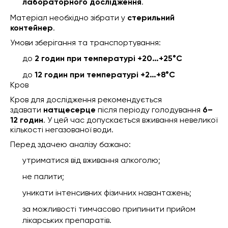
лабораторного дослідження
.
Матеріал необхідно зібрати у
стерильний
контейнер
.
Умови зберігання та транспортування:
до
2 годин при температурі +20…+25°C
до
12 годин при температурі +2…+8°C
Кров
Кров для дослідження рекомендується
здавати
натщесерце
після періоду голодування
6–
12 годин
. У цей час допускається вживання невеликої
кількості негазованої води.
Перед здачею аналізу бажано:
утриматися від вживання алкоголю;
не палити;
уникати інтенсивних фізичних навантажень;
за можливості тимчасово припинити прийом
лікарських препаратів.