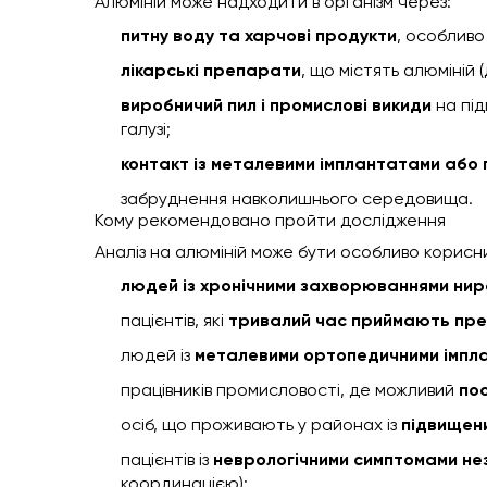
Алюміній може надходити в організм через:
питну воду та харчові продукти
, особливо
лікарські препарати
, що містять алюміній 
виробничий пил і промислові викиди
на під
галузі;
контакт із металевими імплантатами або
забруднення навколишнього середовища.
Кому рекомендовано пройти дослідження
Аналіз на алюміній може бути особливо корисни
людей із хронічними захворюваннями нир
пацієнтів, які
тривалий час приймають пре
людей із
металевими ортопедичними імпл
працівників промисловості, де можливий
пос
осіб, що проживають у районах із
підвищен
пацієнтів із
неврологічними симптомами не
координацією);