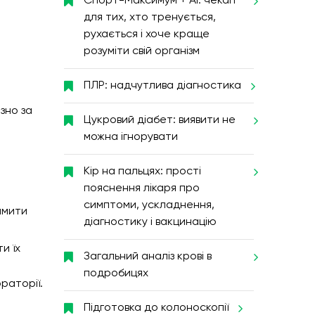
Спорт-Максимум + AI: чекап
для тих, хто тренується,
рухається і хоче краще
розуміти свій організм
ПЛР: надчутлива діагностика
зно за
Цукровий діабет: виявити не
можна ігнорувати
Кір на пальцях: прості
пояснення лікаря про
симптоми, ускладнення,
имити
діагностику і вакцинацію
и їх
Загальний аналіз крові в
подробицях
раторії.
Підготовка до колоноскопії