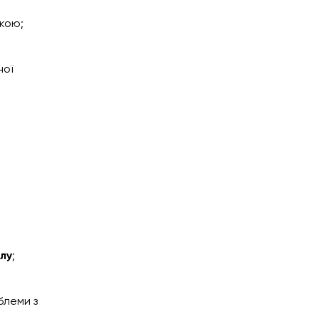
вкою;
ної
алу
;
блеми з