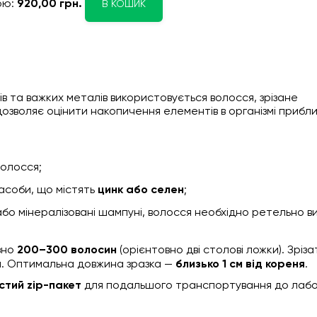
ою:
920,00 грн.
В КОШИК
в та важких металів використовується волосся, зрізане
озволяє оцінити накопичення елементів в організмі прибли
волосся;
асоби, що містять
цинк або селен
;
або мінералізовані шампуні, волосся необхідно ретельно в
зно
200–300 волосин
(орієнтовно дві столові ложки). Зрізат
ови. Оптимальна довжина зразка —
близько 1 см від кореня
.
стий zip-пакет
для подальшого транспортування до лабо