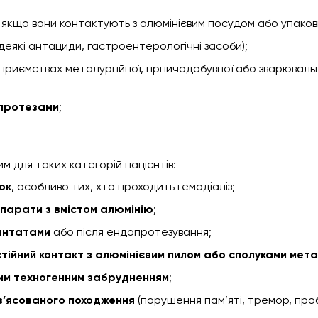
 якщо вони контактують з алюмінієвим посудом або упако
(деякі антациди, гастроентерологічні засоби);
приємствах металургійної, гірничодобувної або зварюваль
 протезами
;
м для таких категорій пацієнтів:
ок
, особливо тих, хто проходить гемодіаліз;
парати з вмістом алюмінію
;
антатами
або після ендопротезування;
тійний контакт з алюмінієвим пилом або сполуками мет
им техногенним забрудненням
;
з’ясованого походження
(порушення пам’яті, тремор, про