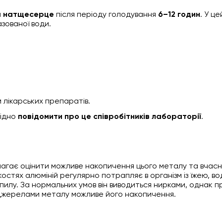
и
натщесерце
після періоду голодування
6–12 годин
. У ц
азованої води.
 лікарських препаратів.
хідно
повідомити про це співробітників лабораторії
.
гає оцінити можливе накопичення цього металу та вчас
костях алюміній регулярно потрапляє в організм із їжею, в
илу. За нормальних умов він виводиться нирками, однак п
з джерелами металу можливе його накопичення.