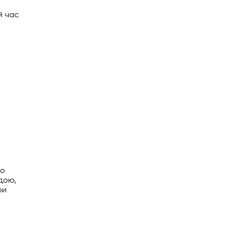
ей час
но
одою,
ри