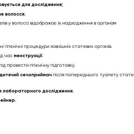
овується для дослідження
;
е волосся
.
ів у волоссі відображає їх надходження в організм
гігієнічні процедури зовнішніх статевих органів.
ід час
менструації
.
д провести гігієнічну підготовку.
дитячий сечоприймач
після попереднього туалету стате
ля лабораторного дослідження
.
тейнер
.