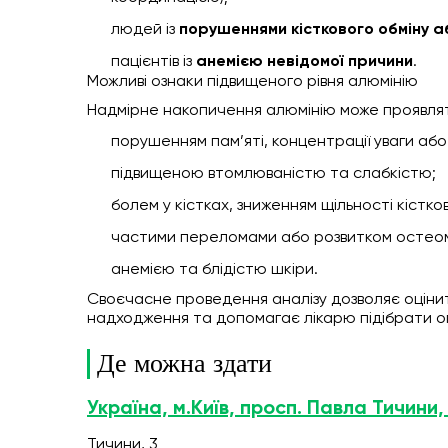
людей із
порушеннями кісткового обміну аб
пацієнтів із
анемією невідомої причини
.
Можливі ознаки підвищеного рівня алюмінію
Надмірне накопичення алюмінію може проявлят
порушенням пам’яті, концентрації уваги або 
підвищеною втомлюваністю та слабкістю;
болем у кістках, зниженням щільності кістко
частими переломами або розвитком остеом
анемією та блідістю шкіри.
Своєчасне проведення аналізу дозволяє оцінит
надходження та допомагає лікарю підібрати о
Де можна здати
Україна, м.Київ, просп. Павла Тичини,
Тичини, 3