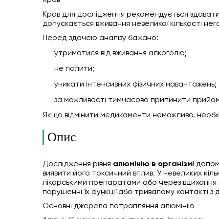
Кров
Кров для дослідження рекомендується здават
допускається вживання невеликої кількості нег
Перед здачею аналізу бажано:
утриматися від вживання алкоголю;
не палити;
уникати інтенсивних фізичних навантажень;
за можливості тимчасово припинити прийом
Якщо відмінити медикаменти неможливо, необ
Опис
Дослідження рівня
алюмінію в організмі
допома
виявити його токсичний вплив. У невеликих кіль
лікарськими препаратами або через вдихання п
порушенні їх функції або тривалому контакті 
Основні джерела потрапляння алюмінію