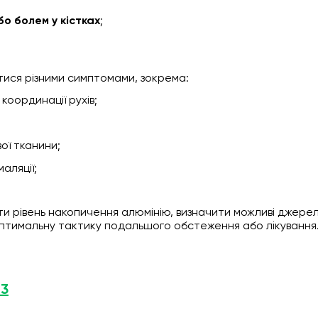
о болем у кістках
;
ися різними симптомами, зокрема:
координації рухів;
вої тканини;
аляції;
и рівень накопичення алюмінію, визначити можливі джере
птимальну тактику подальшого обстеження або лікування
 3