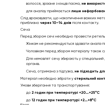
волосся, зрізане з кінців пасма,
не використ
для аналізу приймається
лише нефарбован
Слід враховувати, що накопичення важких метал
приблизно
через 10–14 днів
після контакту.
Сеча
Перед збором сечі необхідно провести ретельні 
Жінкам не рекомендується здавати аналіз п
Чоловікам перед збором матеріалу також слі
Для немовлят сечу збирають у спеціальний
органів.
Сеча, отримана з підгузка,
не підходить д
Матеріал необхідно зібрати у
стерильний кон
Умови зберігання та транспортування:
до
2 годин при температурі +20…+25°C
до
12 годин при температурі +2…+8°C