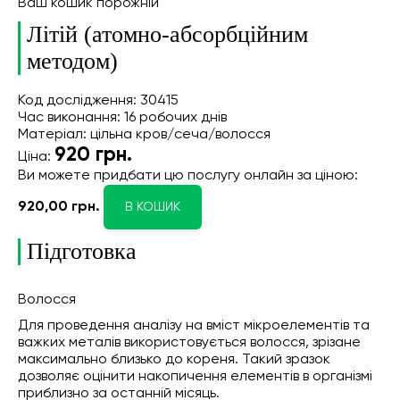
Ваш кошик порожній
Літій (атомно-абсорбційним
методом)
Код дослідження: 30415
Час виконання: 16 робочих днів
Матеріал: цільна кров/сеча/волосся
920
грн.
Ціна:
Ви можете придбати цю послугу онлайн
за ціною:
920,00 грн.
В КОШИК
Підготовка
Волосся
Для проведення аналізу на вміст мікроелементів та
важких металів використовується волосся, зрізане
максимально близько до кореня. Такий зразок
дозволяє оцінити накопичення елементів в організмі
приблизно за останній місяць.