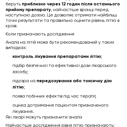
беруть
приблизно через 12 годин після останнього
прийому препарату
, найчастіше вранці перед
наступною дозою. Це дозволяє отримати найбільш
точні результати та правильно оцінити рівень літію в
крові.
Коли призначають дослідження
Аналіз на літій може бути рекомендований у таких
випадках:
контроль лікування препаратами літію
;
підбір безпечної та ефективної дози лікарського
засобу;
підозра на
передозування або токсичну дію
літію
;
поява побічних ефектів під час терапії;
оцінка дотримання пацієнтом призначеного
лікування.
Які лікарі можуть призначити аналіз
Найчастіше дослідження рівня літію призначають: