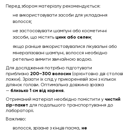
Перед збором матеріалу рекомендується:
не використовувати засоби для укладання
волосся;
не застосовувати шампуні або косметичні
засоби, що містять
цинк або селен
;
якщо раніше використовувалися лікувальні або
мінералізовані шампуні, волосся необхідно
ретельно вимити звичайною водою.
Для дослідження потрібно підготувати
приблизно
200–300 волосин
(орієнтовно дві столові
ложки). Зрізати їх слід у прикореневій зоні з кількох
ділянок голови. Оптимальна довжина зразка
—
близько 1 см від кореня
.
Отриманий матеріал необхідно помістити у
чистий
zip-пакет
для подальшого транспортування до
лабораторії.
Важливо:
волосся, зрізане з кінців пасма,
не