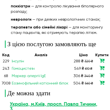
психіатри
— для контролю лікування біполярного
розладу;
неврологи
— при деяких неврологічних станах;
терапевти або сімейні лікарі
— для моніторингу
стану пацієнтів, які отримують терапію літієм.
З цією послугою замовляють ще
Код
Аналiз
Ціна
Купити
229
Інсулін
288 ₴
320 ₴
243
Гомоцистеїн
549 ₴
610 ₴
68
Маркер алергії IgE
306 ₴
340 ₴
7008
Еозинофільний катіонний білок
504 ₴
560 ₴
Де можна здати
Україна, м.Київ, просп. Павла Тичини,
3