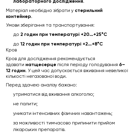
лабораторного дослідження
.
Матеріал необхідно зібрати у
стерильний
контейнер
.
Умови зберігання та транспортування:
до
2 годин при температурі +20…+25°C
до
12 годин при температурі +2…+8°C
Кров
Кров для дослідження рекомендується
здавати
натщесерце
після періоду голодування
6–
12 годин
. У цей час допускається вживання невеликої
кількості негазованої води.
Перед здачею аналізу бажано:
утриматися від вживання алкоголю;
не палити;
уникати інтенсивних фізичних навантажень;
за можливості тимчасово припинити прийом
лікарських препаратів.