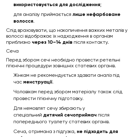
використовується для дослідження
;
для аналізу приймається
лише нефарбоване
волосся
.
Слід враховувати, що накопичення важких металів у
волоссі відображає їх надходження в організм
приблизно
через 10–14 днів
після контакту.
Сеча
Перед збором сечі необхідно провести ретельні
гігієнічні процедури зовнішніх статевих органів.
Жінкам не рекомендується здавати аналіз під
час
менструації
.
Чоловікам перед збором матеріалу також слід
провести гігієнічну підготовку.
Для немовлят сечу збирають у
спеціальний
дитячий сечоприймач
після
попереднього туалету статевих органів.
Сеча, отримана з підгузка,
не підходить для