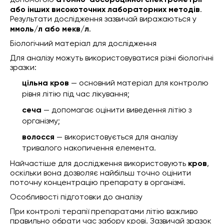
допомогою
атомно-абсорбційної спектрометрії
або інших високоточних лабораторних методів
.
Результати дослідження зазвичай виражаються у
ммоль/л або мекв/л
.
Біологічний матеріал для дослідження
Для аналізу можуть використовуватися різні біологічні
зразки:
цільна кров
— основний матеріал для контролю
рівня літію під час лікування;
сеча
— допомагає оцінити виведення літію з
організму;
волосся
— використовується для аналізу
тривалого накопичення елемента.
Найчастіше для дослідження використовують
кров
,
оскільки вона дозволяє найбільш точно оцінити
поточну концентрацію препарату в організмі.
Особливості підготовки до аналізу
При контролі терапії препаратами літію важливо
правильно обрати час забору крові. Зазвичай зразок