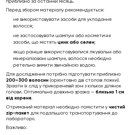
приблизно за останній місяць.
Перед збором матеріалу рекомендується:
не використовувати засоби для укладання
волосся;
не застосовувати шампуні або косметичні
засоби, що містять
цинк або селен
;
якщо раніше використовувалися лікувальні або
мінералізовані шампуні, волосся необхідно
ретельно вимити звичайною водою.
Для дослідження потрібно підготувати приблизно
200–300 волосин
(орієнтовно дві столові ложки).
Зрізати їх слід у прикореневій зоні з кількох ділянок
голови. Оптимальна довжина зразка —
близько 1 см
від кореня
.
Отриманий матеріал необхідно помістити у
чистий
zip-пакет
для подальшого транспортування до
лабораторії.
Важливо: