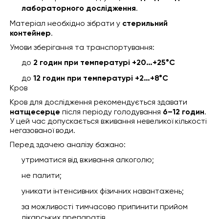
лабораторного дослідження
.
Матеріал необхідно зібрати у
стерильний
контейнер
.
Умови зберігання та транспортування:
до
2 годин при температурі +20…+25°C
до
12 годин при температурі +2…+8°C
Кров
Кров для дослідження рекомендується здавати
натщесерце
після періоду голодування
6–12 годин
.
У цей час допускається вживання невеликої кількості
негазованої води.
Перед здачею аналізу бажано:
утриматися від вживання алкоголю;
не палити;
уникати інтенсивних фізичних навантажень;
за можливості тимчасово припинити прийом
лікарських препаратів.