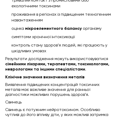
тривалий контакт з промисловими або
екологічними токсинами
проживання в регіонах із підвищеним техногенним
навантаженням
оцінка
мікроелементного балансу
організму
симптоми хронічної інтоксикації
контроль стану здоров’я людей, які працюють у
шкідливих умовах
Результати дослідження можуть використовуватися
сімейними лікарями, терапевтами, токсикологами,
неврологами та іншими спеціалістами
.
Клінічне значення визначення металів
Виявлення підвищених концентрацій токсичних
металів має важливе значення для ранньої
діагностики можливих порушень здоров’я.
Свинець
Свинець є потужним нейротоксином. Особливо
чутливі до його впливу діти, у яких можливі затримка