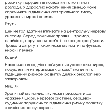
розвитку, порушення поведінки та когнітивні
розлади. У дорослих накопичення свинцю може
спричиняти підвищення артеріального тиску,
ураження нирок і анемію.
Ртуть
Цей метал здатний впливати на центральну нервову
систему. Серед можливих проявів — тремор,
слабкість, порушення пам’яті та концентрації уваги.
Тривала дія ртуті також може впливати на функцію
нирок і печінки.
Кадмій
Накопичення кадмію пов’язують із ураженням нирок,
порушенням мінералізації кісткової тканини та
підвищеним ризиком розвитку деяких онкологічних
захворювань.
Миш’як
Хронічний вплив миш’яку може призводити до
ураження шкіри, нервової системи, серцево-
судинних порушень та підвищення ризику розвитку
злоякісних новоутворень.