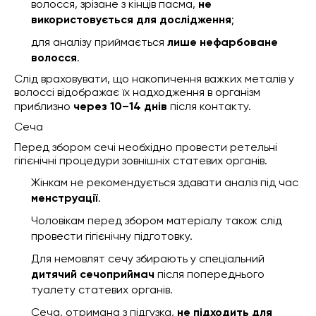
волосся, зрізане з кінців пасма,
не
використовується для дослідження
;
для аналізу приймається
лише нефарбоване
волосся
.
Слід враховувати, що накопичення важких металів у
волоссі відображає їх надходження в організм
приблизно
через 10–14 днів
після контакту.
Сеча
Перед збором сечі необхідно провести ретельні
гігієнічні процедури зовнішніх статевих органів.
Жінкам не рекомендується здавати аналіз під час
менструації
.
Чоловікам перед збором матеріалу також слід
провести гігієнічну підготовку.
Для немовлят сечу збирають у спеціальний
дитячий сечоприймач
після попереднього
туалету статевих органів.
Сеча, отримана з підгузка,
не підходить для