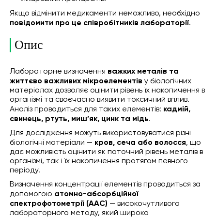
Якщо відмінити медикаменти неможливо, необхідно
повідомити про це співробітників лабораторії
.
Опис
Лабораторне визначення
важких металів та
життєво важливих мікроелементів
у біологічних
матеріалах дозволяє оцінити рівень їх накопичення в
організмі та своєчасно виявити токсичний вплив.
Аналіз проводиться для таких елементів:
кадмій,
свинець, ртуть, миш’як, цинк та мідь
.
Для дослідження можуть використовуватися різні
біологічні матеріали —
кров, сеча або волосся
, що
дає можливість оцінити як поточний рівень металів в
організмі, так і їх накопичення протягом певного
періоду.
Визначення концентрації елементів проводиться за
допомогою
атомно-абсорбційної
спектрофотометрії (ААС)
— високочутливого
лабораторного методу, який широко