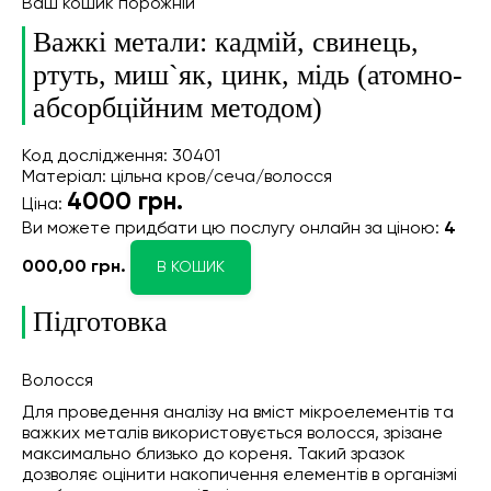
Ваш кошик порожній
Важкі метали: кадмій, свинець,
ртуть, миш`як, цинк, мідь (атомно-
абсорбційним методом)
Код дослідження: 30401
Матеріал: цільна кров/сеча/волосся
4000
грн.
Ціна:
Ви можете придбати цю послугу онлайн
за ціною:
4
000,00 грн.
В КОШИК
Підготовка
Волосся
Для проведення аналізу на вміст мікроелементів та
важких металів використовується волосся, зрізане
максимально близько до кореня. Такий зразок
дозволяє оцінити накопичення елементів в організмі