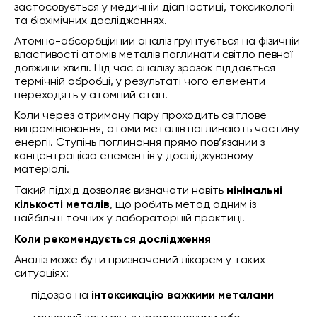
застосовується у медичній діагностиці, токсикології
та біохімічних дослідженнях.
Атомно-абсорбційний аналіз ґрунтується на фізичній
властивості атомів металів поглинати світло певної
довжини хвилі. Під час аналізу зразок піддається
термічній обробці, у результаті чого елементи
переходять у атомний стан.
Коли через отриману пару проходить світлове
випромінювання, атоми металів поглинають частину
енергії. Ступінь поглинання прямо пов’язаний з
концентрацією елементів у досліджуваному
матеріалі.
Такий підхід дозволяє визначати навіть
мінімальні
кількості металів
, що робить метод одним із
найбільш точних у лабораторній практиці.
Коли рекомендується дослідження
Аналіз може бути призначений лікарем у таких
ситуаціях:
підозра на
інтоксикацію важкими металами