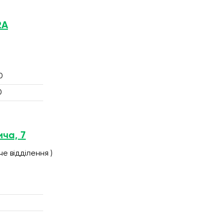
2А
0
0
ича, 7
е відділення )