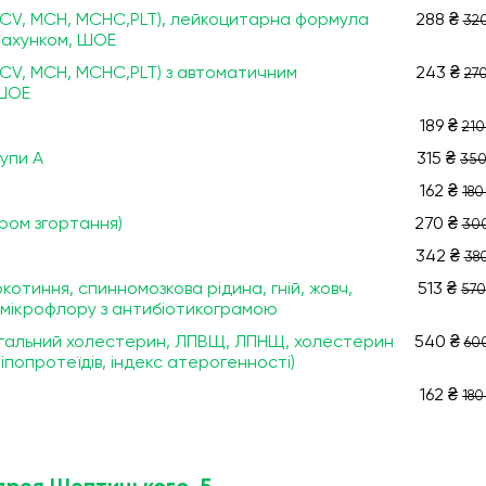
 MCV, МСН, МСНС,PLT), лейкоцитарна формула
288 ₴
320
драхунком, ШОЕ
 MCV, МСН, МСНС,PLT) з автоматичним
243 ₴
270
 ШОЕ
189 ₴
210
упи А
315 ₴
350
162 ₴
180
ором згортання)
270 ₴
300
342 ₴
380
отиння, спинномозкова рідина, гній, жовч,
513 ₴
570
на мікрофлору з антибіотикограмою
 загальний холестерин, ЛПВЩ, ЛПНЩ, холестерин
540 ₴
60
попротеїдів, індекс атерогенності)
162 ₴
180