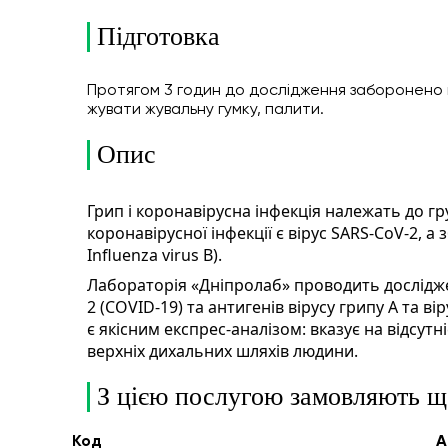
Підготовка
Протягом 3 годин до дослідження заборонено в
жувати жувальну гумку, палити.
Опис
Грип і коронавірусна інфекція належать до г
коронавірусної інфекції є вірус SARS-CoV-2, а з
Influenza virus B).
Лабораторія «Дніпролаб» проводить дослідже
2 (COVID-19) та антигенів вірусу грипу А та ві
є якісним експрес-аналізом: вказує на відсутн
верхніх дихальних шляхів людини.
З цією послугою замовляють щ
Код
А