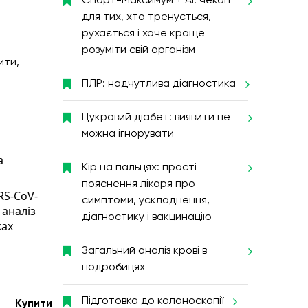
Спорт-Максимум + AI: чекап
для тих, хто тренується,
рухається і хоче краще
розуміти свій організм
ити,
ПЛР: надчутлива діагностика
Цукровий діабет: виявити не
можна ігнорувати
 
Кір на пальцях: прості
пояснення лікаря про
RS-CoV-
симптоми, ускладнення,
аналіз 
діагностику і вакцинацію
ах 
Загальний аналіз крові в
подробицях
Підготовка до колоноскопії
Купити