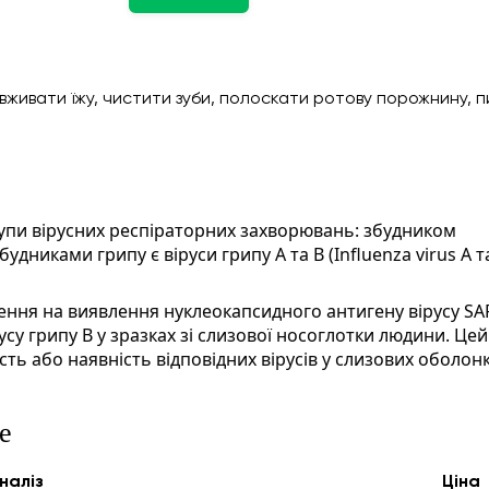
живати їжу, чистити зуби, полоскати ротову порожнину, п
рупи вірусних респіраторних захворювань: збудником 
будниками грипу є віруси грипу А та В (Influenza virus A та
ння на виявлення нуклеокапсидного антигену вірусу SA
русу грипу В у зразках зі слизової носоглотки людини. Цей 
ість або наявність відповідних вірусів у слизових оболонк
е
налiз
Ціна