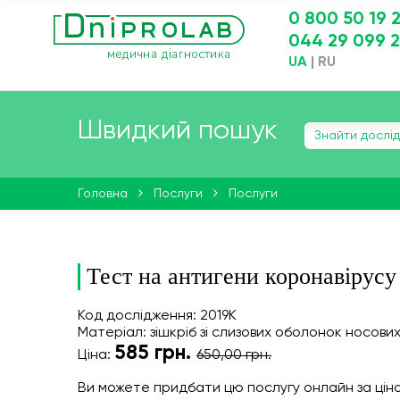
0 800 50 19 
044 29 099 
UA
|
RU
Швидкий пошук
Головна
Послуги
Послуги
Тест на антигени коронавірусу
Код дослідження: 2019K
Матеріал: зішкріб зі слизових оболонок носових
585
грн.
Ціна:
650,00 грн.
Ви можете придбати цю послугу онлайн
за цін