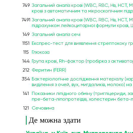
749
Загальний аналіз крові (WBC, RBC, Нв, HCT,
крові з автоматичним та мікроскопічним пі
7491
Загальний аналіз крові (WBC, RBC, Нв, HCT,
підрахунком лейкоцитарної формули крові,
149
Загальний аналіз сечі
1151
Експрес-тест для виявлення стрептококу гр
115
Глюкоза
144
Група крові, Rh-фактор (пробірка з активат
212
Феритин (FERR)
354
Бактеріологічне дослідження матеріалу (харк
виділення з очей, вух, мигдаликів, молоко) 
141
Показники ліпідного обміну (тригліцериди,
пре-бета-ліпопротеїдів, холестерин бета-лі
121
Сечовина
Де можна здати