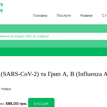
29
29
Головна
Послуги
Новини
Ст
 (SARS-CoV-2) та Грип A, B (Influenza A
 пазух
ою:
585,00 грн.
В КОШИК