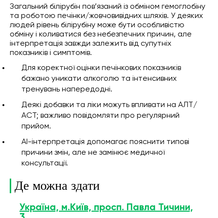
Загальний білірубін пов’язаний із обміном гемоглобіну
та роботою печінки/жовчовивідних шляхів. У деяких
людей рівень білірубіну може бути особливістю
обміну і коливатися без небезпечних причин, але
інтерпретація завжди залежить від супутніх
показників і симптомів.
Для коректної оцінки печінкових показників
бажано уникати алкоголю та інтенсивних
тренувань напередодні.
Деякі добавки та ліки можуть впливати на АЛТ/
АСТ; важливо повідомляти про регулярний
прийом.
AI-інтерпретація допомагає пояснити типові
причини змін, але не замінює медичної
консультації.
Де можна здати
Україна, м.Київ, просп. Павла Тичини,
3