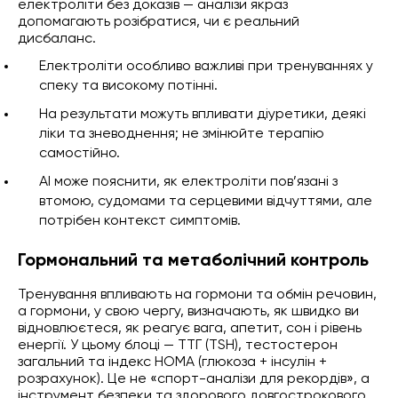
електроліти без доказів — аналізи якраз
допомагають розібратися, чи є реальний
дисбаланс.
Електроліти особливо важливі при тренуваннях у
спеку та високому потінні.
На результати можуть впливати діуретики, деякі
ліки та зневоднення; не змінюйте терапію
самостійно.
AI може пояснити, як електроліти пов’язані з
втомою, судомами та серцевими відчуттями, але
потрібен контекст симптомів.
Гормональний та метаболічний контроль
Тренування впливають на гормони та обмін речовин,
а гормони, у свою чергу, визначають, як швидко ви
відновлюєтеся, як реагує вага, апетит, сон і рівень
енергії. У цьому блоці — ТТГ (TSH), тестостерон
загальний та індекс HOMA (глюкоза + інсулін +
розрахунок). Це не «спорт-аналізи для рекордів», а
інструмент безпеки та здорового довгострокового