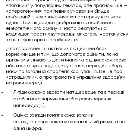
пов’язаний із кращим судинним профілем. ЛПНЩ —
«поганий» у популярних текстах, але правильніше —
«атерогенний»: при певних умовах він більше
пов’язаний із накопиченням холестерину в стінках
судин. Тригліцериди відображають особливості
енергетичного обміну й часто реагують на
надлишок простих вуглеводів, алкоголь, нестачу сну
та інші фактори способу життя.
Для спортсменів і активних людей цей блок
корисний ще й тим, що допомагає оцінити, як на
організм впливають дієти (наприклад, високожирова
або високовуглеводна), «сушіння», періоди набору
маси та загальна стратегія харчування. Це не про
«страшилки», а про грамотне управління здоров’ям
на роки вперед.
Ліпіди бажано здавати натщесерце та в періоді
стабільного харчування (без різких «зривів»
напередодні).
Оцінка завжди комплексна: важливі
співвідношення показників і загальний ризик, а не
одна цифра.