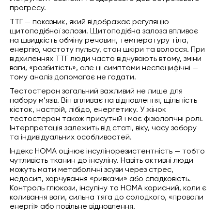
прогресу.
ТТГ — показник, який відображає регуляцію
щитоподібної залози. Щитоподібна залоза впливає
на швидкість обміну речовин, температуру тіла,
енергію, частоту пульсу, стан шкіри та волосся. При
відхиленнях ТТГ люди часто відчувають втому, зміни
ваги, «розбитість», але ці симптоми неспецифічні —
тому аналіз допомагає не гадати.
Тестостерон загальний важливий не лише для
набору м’язів. Він впливає на відновлення, щільність
кісток, настрій, лібідо, енергетику. У жінок
тестостерон також присутній і має фізіологічні ролі.
Інтерпретація залежить від статі, віку, часу забору
та індивідуальних особливостей.
Індекс HOMA оцінює інсулінорезистентність — тобто
чутливість тканин до інсуліну. Навіть активні люди
можуть мати метаболічні зсуви через стрес,
недосип, харчування «ривками» або спадковість.
Контроль глюкози, інсуліну та HOMA корисний, коли є
коливання ваги, сильна тяга до солодкого, «провали
енергії» або повільне відновлення.