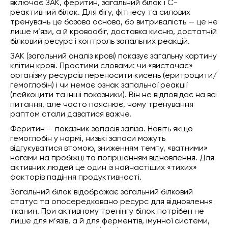
включає ЗАК, феритин, загальний білок і С-
реактивний білок. Для бігу, фітнесу та силових
тренувань це базова основа, бо витривалість — це не
лише м’язи, а й кровообіг, доставка кисню, достатній
білковий ресурс і контроль запальних реакцій.
ЗАК (загальний аналіз крові) показує загальну картину
клітин крові. Простими словами: чи «вистачає»
організму ресурсів переносити кисень (еритроцити/
гемоглобін) і чи немає ознак запальної реакції
(лейкоцити та інші показники). Він не відповідає на всі
питання, але часто пояснює, чому тренування
раптом стали даватися важче.
Феритин — показник запасів заліза. Навіть якщо
гемоглобін у нормі, низькі запаси можуть
відгукуватися втомою, зниженням темпу, «ватними»
ногами на пробіжці та погіршенням відновлення. Для
активних людей це один із найчастіших «тихих»
факторів падіння продуктивності.
Загальний білок відображає загальний білковий
статус та опосередковано ресурс для відновлення
тканин. При активному тренінгу білок потрібен не
лише для м’язів, а й для ферментів, імунної системи,