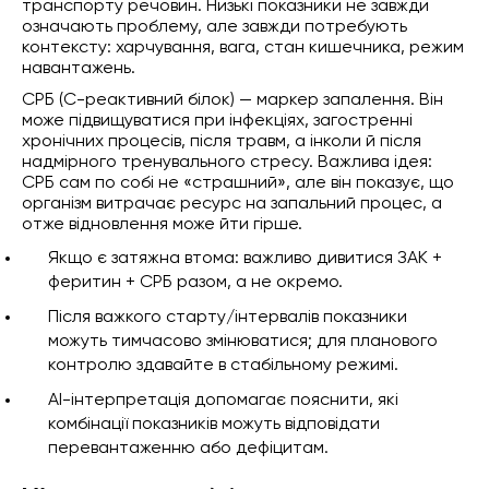
транспорту речовин. Низькі показники не завжди
означають проблему, але завжди потребують
контексту: харчування, вага, стан кишечника, режим
навантажень.
СРБ (C-реактивний білок) — маркер запалення. Він
може підвищуватися при інфекціях, загостренні
хронічних процесів, після травм, а інколи й після
надмірного тренувального стресу. Важлива ідея:
СРБ сам по собі не «страшний», але він показує, що
організм витрачає ресурс на запальний процес, а
отже відновлення може йти гірше.
Якщо є затяжна втома: важливо дивитися ЗАК +
феритин + СРБ разом, а не окремо.
Після важкого старту/інтервалів показники
можуть тимчасово змінюватися; для планового
контролю здавайте в стабільному режимі.
AI-інтерпретація допомагає пояснити, які
комбінації показників можуть відповідати
перевантаженню або дефіцитам.