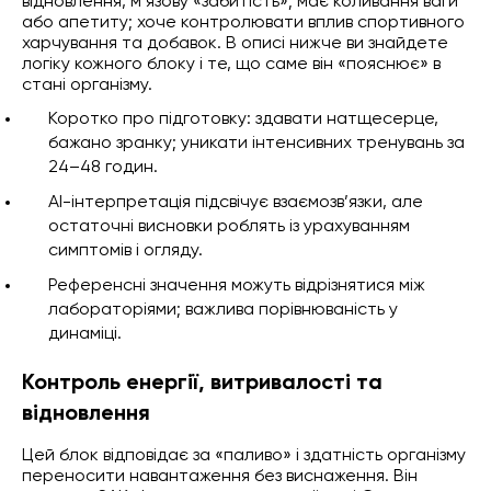
відновлення, м’язову «забитість»; має коливання ваги
або апетиту; хоче контролювати вплив спортивного
харчування та добавок. В описі нижче ви знайдете
логіку кожного блоку і те, що саме він «пояснює» в
стані організму.
Коротко про підготовку: здавати натщесерце,
бажано зранку; уникати інтенсивних тренувань за
24–48 годин.
AI-інтерпретація підсвічує взаємозв’язки, але
остаточні висновки роблять із урахуванням
симптомів і огляду.
Референсні значення можуть відрізнятися між
лабораторіями; важлива порівнюваність у
динаміці.
Контроль енергії, витривалості та
відновлення
Цей блок відповідає за «паливо» і здатність організму
переносити навантаження без виснаження. Він