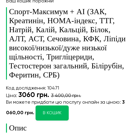
Ваш кошик порожній
Спорт-Максимум + AI (ЗАК,
Креатинін, HOMA-індекс, ТТГ,
Натрій, Калій, Кальцій, Білок,
АЛТ, АСТ, Сечовина, КФК, Ліпіди
високої/низької/дуже низької
щільності, Тригліцериди,
Тестостерон загальний, Білірубін,
Феритин, СРБ)
Код дослідження: 10471
3060
грн.
Ціна:
3 400,00 грн.
Ви можете придбати цю послугу онлайн
за ціною:
3
060,00 грн.
В КОШИК
Опис