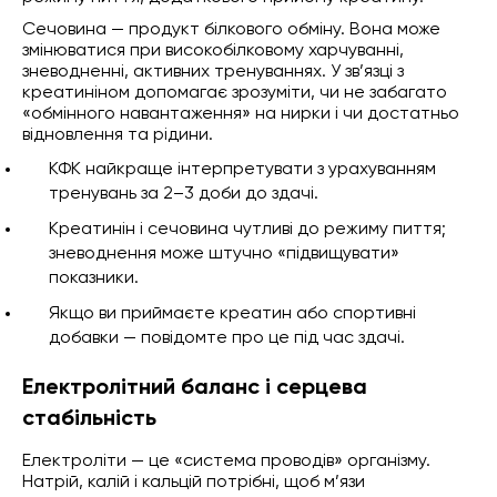
Сечовина — продукт білкового обміну. Вона може
змінюватися при високобілковому харчуванні,
зневодненні, активних тренуваннях. У зв’язці з
креатиніном допомагає зрозуміти, чи не забагато
«обмінного навантаження» на нирки і чи достатньо
відновлення та рідини.
КФК найкраще інтерпретувати з урахуванням
тренувань за 2–3 доби до здачі.
Креатинін і сечовина чутливі до режиму пиття;
зневоднення може штучно «підвищувати»
показники.
Якщо ви приймаєте креатин або спортивні
добавки — повідомте про це під час здачі.
Електролітний баланс і серцева
стабільність
Електроліти — це «система проводів» організму.
Натрій, калій і кальцій потрібні, щоб м’язи