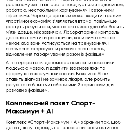
реальному житті він часто поєднується з недосипом,
роботою, нестабільним харчуванням і сезонними
інфекціями. Через це організм може входити в режим
«постійної економії»: з’являється втома, повільніше
ростуть результати, частішають застуди або болять
м’язи довше, ніж зазвичай. Лабораторний контроль
дозволяє помітити ранні зміни, коли симптомів ще
немає або вони «списуються на тренування», і
своєчасно скоригувати режим навантажень,
відновлення та харчування разом із фахівцем.
AI-інтерпретація допомагає пояснити показники
людською мовою, підсвітити взаємозв’язки та
сформувати зрозумілі висновки. Важливо: AI не
ставить діагноз і не замінює лікаря, але робить
результати більш читабельними й корисними для
розмови з фахівцем.
Комплексний пакет Спорт-
Максимум + AI
Комплекс «Спорт-Максимум + AI» зібраний так, щоб
дати цілісну відповідь на головне питання активної