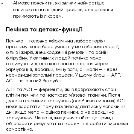
AI може пояснити, які звички найчастіше
впливають на ліпідний профіль, але рішення
приймають із лікарем.
Печінка та детокс-функції
Печінка — головна «біохімічна лабораторія»
організму: вона бере участь у метаболізмі енергії,
білків і жирів, знешкодженні речовин та обміні
білірубіну. У активних людей печінка може
отримувати додаткове навантаження через
харчування, добавки, зміну ваги, а інколи — через
неочевидні запальні процеси. У цьому блоці — АЛТ,
АСТ і загальний білірубін.
АЛТ та АСТ — ферменти, які відображають стан
клітин печінки та частково м’язової тканини. Після
дуже інтенсивних тренувань (особливо силових) АСТ
може зростати, тому важливо здаватись у «спокійні»
дні, якщо мета — оцінка печінки, а не реакції на
тренування. Якщо підвищення стійке, це привід
обговорити результат із лікарем і не робити висновки
самостійно.