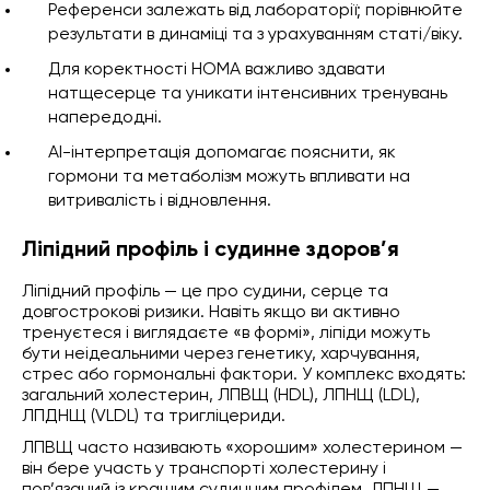
Референси залежать від лабораторії; порівнюйте
результати в динаміці та з урахуванням статі/віку.
Для коректності HOMA важливо здавати
натщесерце та уникати інтенсивних тренувань
напередодні.
AI-інтерпретація допомагає пояснити, як
гормони та метаболізм можуть впливати на
витривалість і відновлення.
Ліпідний профіль і судинне здоров’я
Ліпідний профіль — це про судини, серце та
довгострокові ризики. Навіть якщо ви активно
тренуєтеся і виглядаєте «в формі», ліпіди можуть
бути неідеальними через генетику, харчування,
стрес або гормональні фактори. У комплекс входять:
загальний холестерин, ЛПВЩ (HDL), ЛПНЩ (LDL),
ЛПДНЩ (VLDL) та тригліцериди.
ЛПВЩ часто називають «хорошим» холестерином —
він бере участь у транспорті холестерину і