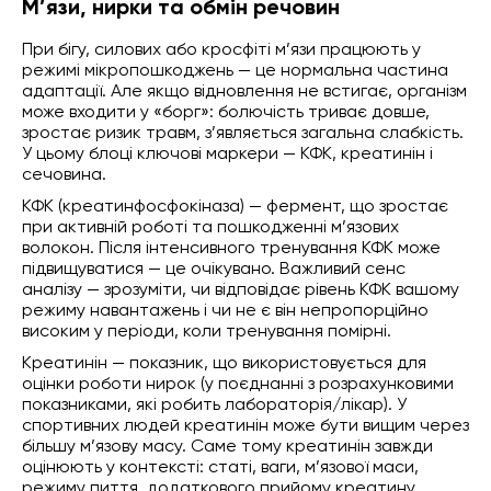
М’язи, нирки та обмін речовин
При бігу, силових або кросфіті м’язи працюють у
режимі мікропошкоджень — це нормальна частина
адаптації. Але якщо відновлення не встигає, організм
може входити у «борг»: болючість триває довше,
зростає ризик травм, з’являється загальна слабкість.
У цьому блоці ключові маркери — КФК, креатинін і
сечовина.
КФК (креатинфосфокіназа) — фермент, що зростає
при активній роботі та пошкодженні м’язових
волокон. Після інтенсивного тренування КФК може
підвищуватися — це очікувано. Важливий сенс
аналізу — зрозуміти, чи відповідає рівень КФК вашому
режиму навантажень і чи не є він непропорційно
високим у періоди, коли тренування помірні.
Креатинін — показник, що використовується для
оцінки роботи нирок (у поєднанні з розрахунковими
показниками, які робить лабораторія/лікар). У
спортивних людей креатинін може бути вищим через
більшу м’язову масу. Саме тому креатинін завжди
оцінюють у контексті: статі, ваги, м’язової маси,
режиму пиття, додаткового прийому креатину.