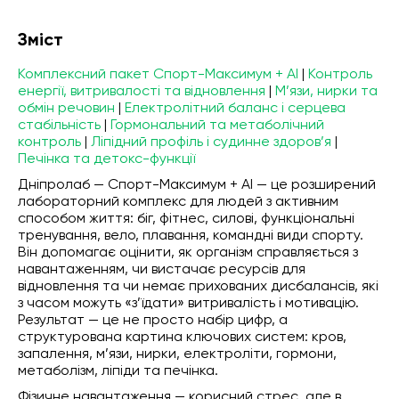
Зміст
Комплексний пакет Спорт-Максимум + AI
|
Контроль
енергії, витривалості та відновлення
|
М’язи, нирки та
обмін речовин
|
Електролітний баланс і серцева
стабільність
|
Гормональний та метаболічний
контроль
|
Ліпідний профіль і судинне здоров’я
|
Печінка та детокс-функції
Дніпролаб — Спорт-Максимум + AI — це розширений
лабораторний комплекс для людей з активним
способом життя: біг, фітнес, силові, функціональні
тренування, вело, плавання, командні види спорту.
Він допомагає оцінити, як організм справляється з
навантаженням, чи вистачає ресурсів для
відновлення та чи немає прихованих дисбалансів, які
з часом можуть «з’їдати» витривалість і мотивацію.
Результат — це не просто набір цифр, а
структурована картина ключових систем: кров,
запалення, м’язи, нирки, електроліти, гормони,
метаболізм, ліпіди та печінка.
Фізичне навантаження — корисний стрес, але в