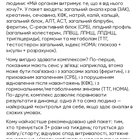
людини: «Мій організм витримує те, що я від нього
хочу?». У пакет входять: загальний аналіз крові (ЗАК),
креатинін, сечовина, КФК, натрій, калій, кальцій,
загальний білок, АЛТ, АСТ, загальний білірубін,
феритин, С-реактивний білок (СРБ), ліпідний профіль
(загальний холестерин, ЛПВЩ, ЛПНЩ, ЛПДНЩ,
тригліцериди), гормони та метаболізм (ТТГ,
тестостерон загальний, індекс HOMA: глюкоза +
інсулін + розрахунок).
Чому вигідно здавати комплексом? По-перше,
показники мають сенс у зв’язці: наприклад, втома
може бути пов’язана і з запасами заліза (феритин), і з
прихованим запаленням (СРБ), і з порушенням
відновлення після навантажень (КФК), і з
гормональними/метаболічними змінами (ТТГ, HOMA).
По-друге, комплекс дозволяє порівнювати
результати в динаміці: одна й та сама людина —
найкращий «контроль» для себе, якщо здає аналізи в
схожих умовах.
Кому найчастіше рекомендовано цей пакет: тим,
хто тренується 3+ рази на тиждень; готується до
забігу/старту; відчуває спад витривалості, затяжне