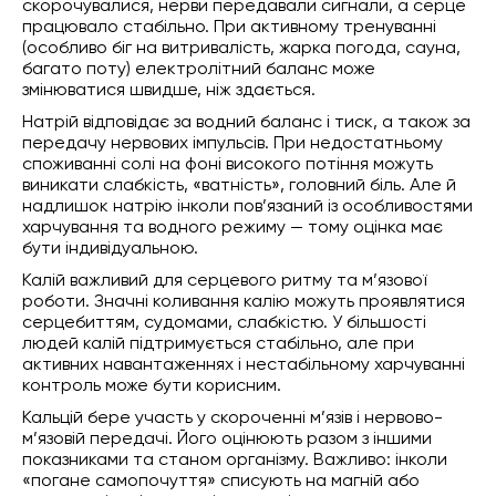
скорочувалися, нерви передавали сигнали, а серце
працювало стабільно. При активному тренуванні
(особливо біг на витривалість, жарка погода, сауна,
багато поту) електролітний баланс може
змінюватися швидше, ніж здається.
Натрій відповідає за водний баланс і тиск, а також за
передачу нервових імпульсів. При недостатньому
споживанні солі на фоні високого потіння можуть
виникати слабкість, «ватність», головний біль. Але й
надлишок натрію інколи пов’язаний із особливостями
харчування та водного режиму — тому оцінка має
бути індивідуальною.
Калій важливий для серцевого ритму та м’язової
роботи. Значні коливання калію можуть проявлятися
серцебиттям, судомами, слабкістю. У більшості
людей калій підтримується стабільно, але при
активних навантаженнях і нестабільному харчуванні
контроль може бути корисним.
Кальцій бере участь у скороченні м’язів і нервово-
м’язовій передачі. Його оцінюють разом з іншими
показниками та станом організму. Важливо: інколи
«погане самопочуття» списують на магній або