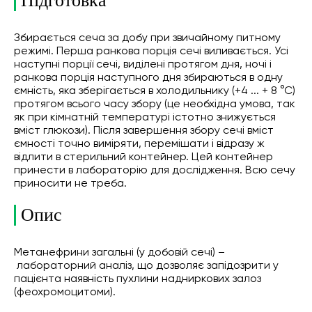
Підготовка
Збирається сеча за добу при звичайному питному
режимі. Перша ранкова порція сечі виливається. Усі
наступні порції сечі, виділені протягом дня, ночі і
ранкова порція наступного дня збираються в одну
ємність, яка зберігається в холодильнику (+4 ... + 8 °С)
протягом всього часу збору (це необхідна умова, так
як при кімнатній температурі істотно знижується
вміст глюкози). Після завершення збору сечі вміст
ємності точно виміряти, перемішати і відразу ж
відлити в стерильний контейнер. Цей контейнер
принести в лабораторію для дослідження. Всю сечу
приносити не треба.
Опис
Метанефрини загальні (у добовій сечі) –
лабораторний аналіз, що дозволяє запідозрити у
пацієнта наявність пухлини надниркових залоз
(феохромоцитоми).