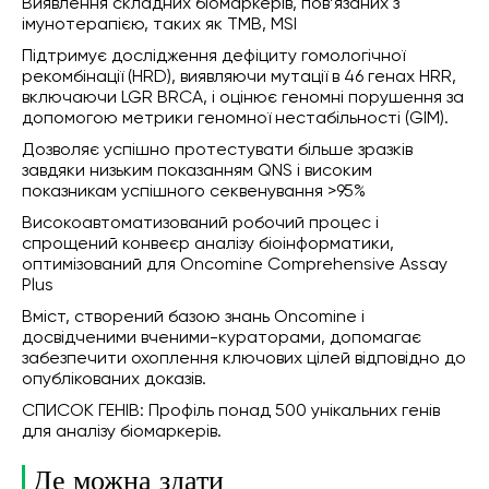
Виявлення складних біомаркерів, пов’язаних з
імунотерапією, таких як TMB, MSI
Підтримує дослідження дефіциту гомологічної
рекомбінації (HRD), виявляючи мутації в 46 генах HRR,
включаючи LGR BRCA, і оцінює геномні порушення за
допомогою метрики геномної нестабільності (GIM).
Дозволяє успішно протестувати більше зразків
завдяки низьким показанням QNS і високим
показникам успішного секвенування >95%
Високоавтоматизований робочий процес і
спрощений конвеєр аналізу біоінформатики,
оптимізований для Oncomine Comprehensive Assay
Plus
Вміст, створений базою знань Oncomine і
досвідченими вченими-кураторами, допомагає
забезпечити охоплення ключових цілей відповідно до
опублікованих доказів.
СПИСОК ГЕНІВ: Профіль понад 500 унікальних генів
для аналізу біомаркерів.
Де можна здати