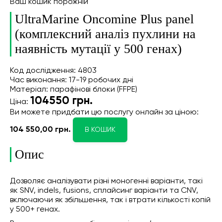
Ваш кошик порожній
UltraMarine Oncomine Plus panel
(комплексний аналіз пухлини на
наявність мутації у 500 генах)
Код дослідження: 4803
Час виконання: 17-19 робочих дні
Матеріал: парафінові блоки (FFPE)
104550
грн.
Ціна:
Ви можете придбати цю послугу онлайн
за ціною:
104 550,00 грн.
В КОШИК
Опис
Дозволяє аналізувати різні моногенні варіанти, такі
як SNV, indels, fusions, сплайсинг варіанти та CNV,
включаючи як збільшення, так і втрати кількості копій
у 500+ генах.